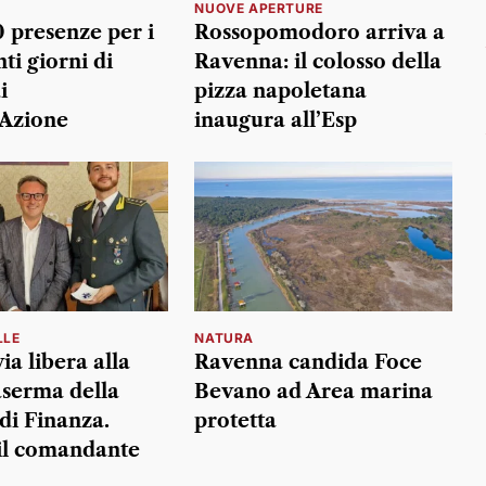
NUOVE APERTURE
0 presenze per i
Rossopomodoro arriva a
ti giorni di
Ravenna: il colosso della
i
pizza napoletana
Azione
inaugura all’Esp
LLE
NATURA
ia libera alla
Ravenna candida Foce
serma della
Bevano ad Area marina
di Finanza.
protetta
il comandante