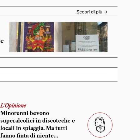
Scopri di più ->
de
L'Opinione
Minorenni bevono
superalcolici in discoteche e
locali in spiaggia. Ma tutti
fanno finta di niente…