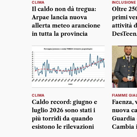
CLIMA
INCLUSIONE
Il caldo non dà tregua:
Oltre 25
Arpae lancia nuova
primi ven
allerta meteo arancione
attività d
in tutta la provincia
DesTeen
CLIMA
FIAMME GIA
Caldo record: giugno e
Faenza, v
luglio 2026 sono stati i
nuova ca
più torridi da quando
Guardia 
esistono le rilevazioni
Cambia 