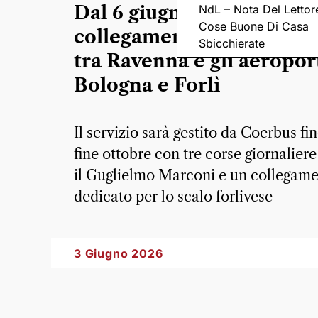
Dal 6 giugno tornano i
NdL – Nota Del Lettor
Cose Buone Di Casa
collegamenti su prenota
Sbicchierate
tra Ravenna e gli aeroport
Bologna e Forlì
Il servizio sarà gestito da Coerbus fi
fine ottobre con tre corse giornaliere
il Guglielmo Marconi e un collegam
dedicato per lo scalo forlivese
3 Giugno 2026