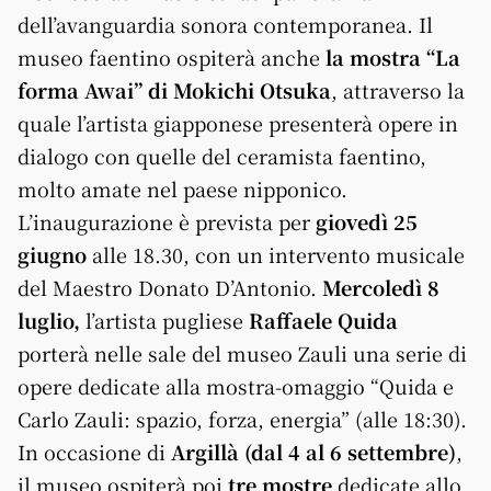
dell’avanguardia sonora contemporanea. Il
museo faentino ospiterà anche
la mostra “La
forma Awai” di Mokichi Otsuka
, attraverso la
quale l’artista giapponese presenterà opere in
dialogo con quelle del ceramista faentino,
molto amate nel paese nipponico.
L’inaugurazione è prevista per
giovedì 25
giugno
alle 18.30, con un intervento musicale
del Maestro Donato D’Antonio.
Mercoledì 8
luglio,
l’artista pugliese
Raffaele Quida
porterà nelle sale del museo Zauli una serie di
opere dedicate alla mostra-omaggio “Quida e
Carlo Zauli: spazio, forza, energia” (alle 18:30).
In occasione di
Argillà (dal 4 al 6 settembre)
,
il museo ospiterà poi
tre mostre
dedicate allo