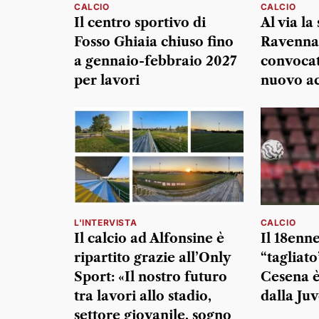
CALCIO
CALCIO
Il centro sportivo di
Al via la
Fosso Ghiaia chiuso fino
Ravenna.
a gennaio-febbraio 2027
convocati
per lavori
nuovo ac
L'INTERVISTA
CALCIO
Il calcio ad Alfonsine è
Il 18enn
ripartito grazie all’Only
“tagliato
Sport: «Il nostro futuro
Cesena è
tra lavori allo stadio,
dalla Ju
settore giovanile, sogno