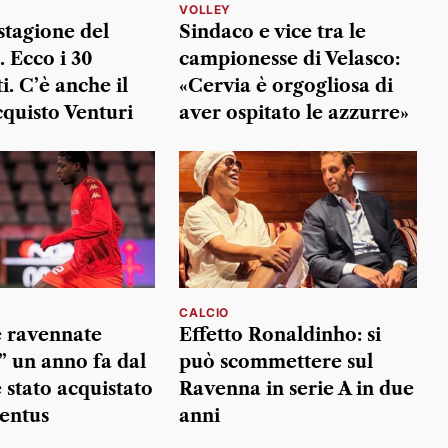
VOLLEY
 stagione del
Sindaco e vice tra le
 Ecco i 30
campionesse di Velasco:
. C’è anche il
«Cervia è orgogliosa di
quisto Venturi
aver ospitato le azzurre»
CALCIO
e ravennate
Effetto Ronaldinho: si
” un anno fa dal
può scommettere sul
 stato acquistato
Ravenna in serie A in due
ventus
anni