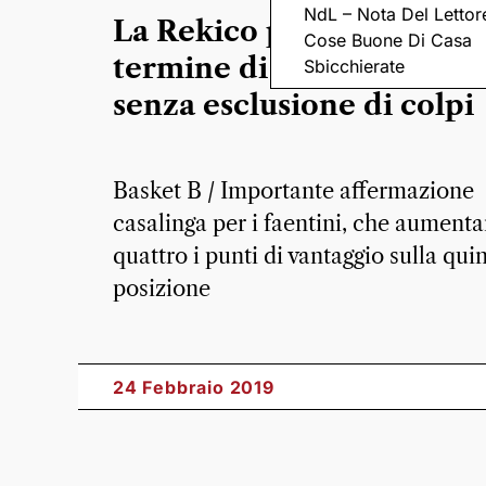
NdL – Nota Del Lettor
La Rekico piega Vicenza 
Cose Buone Di Casa
termine di un match duro
Sbicchierate
senza esclusione di colpi
Basket B / Importante affermazione
casalinga per i faentini, che aument
quattro i punti di vantaggio sulla qui
posizione
24 Febbraio 2019