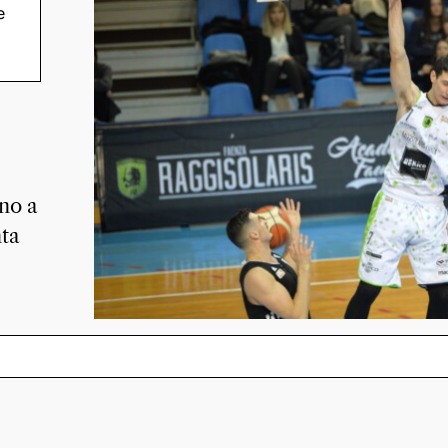
e
al
 e
ano a
nta