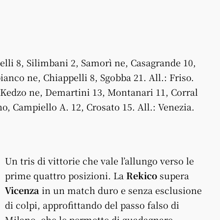
li 8, Silimbani 2, Samorì ne, Casagrande 10,
nco ne, Chiappelli 8, Sgobba 21. All.: Friso.
edzo ne, Demartini 13, Montanari 11, Corral
o, Campiello A. 12, Crosato 15. All.: Venezia.
Un tris di vittorie che vale l’allungo verso le
prime quattro posizioni. La
Rekico
supera
Vicenza
in un match duro e senza esclusione
di colpi, approfittando del passo falso di
Milano, che le permette di guadagnare