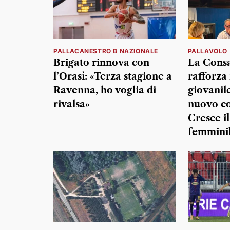
PALLACANESTRO B NAZIONALE
PALLAVOLO
Brigato rinnova con
La Cons
l’Orasì: «Terza stagione a
rafforza 
Ravenna, ho voglia di
giovanil
rivalsa»
nuovo co
Cresce i
femminil