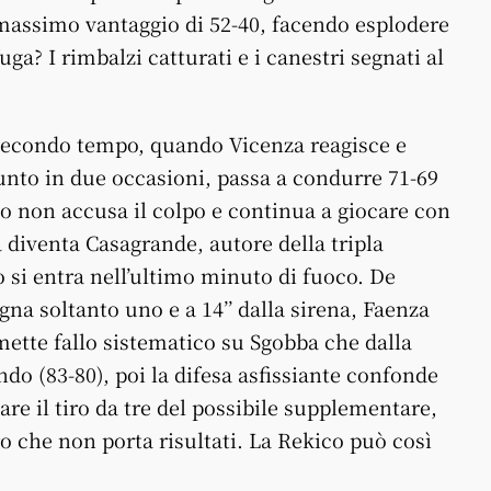
l massimo vantaggio di 52-40, facendo esplodere
fuga? I rimbalzi catturati e i canestri segnati al
secondo tempo, quando Vicenza reagisce e
punto in due occasioni, passa a condurre 71-69
ico non accusa il colpo e continua a giocare con
 diventa Casagrande, autore della tripla
ico si entra nell’ultimo minuto di fuoco. De
egna soltanto uno e a 14’’ dalla sirena, Faenza
ette fallo sistematico su Sgobba che dalla
ndo (83-80), poi la difesa asfissiante confonde
are il tiro da tre del possibile supplementare,
 che non porta risultati. La Rekico può così