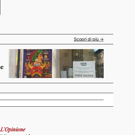
Scopri di più ->
de
L'Opinione