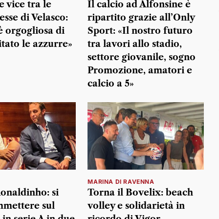
 vice tra le
Il calcio ad Alfonsine è
sse di Velasco:
ripartito grazie all’Only
è orgogliosa di
Sport: «Il nostro futuro
itato le azzurre»
tra lavori allo stadio,
settore giovanile, sogno
Promozione, amatori e
calcio a 5»
MARINA DI RAVENNA
Ronaldinho: si
Torna il Bovelix: beach
mettere sul
volley e solidarietà in
in serie A in due
ricordo di Vigor