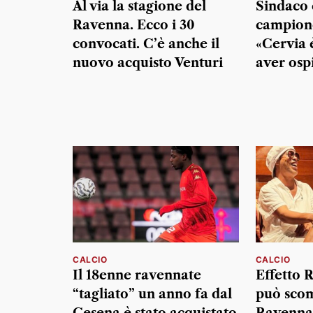
Al via la stagione del
Sindaco e
Ravenna. Ecco i 30
campione
convocati. C’è anche il
«Cervia 
nuovo acquisto Venturi
aver osp
CALCIO
CALCIO
Il 18enne ravennate
Effetto 
“tagliato” un anno fa dal
può scom
Cesena è stato acquistato
Ravenna 