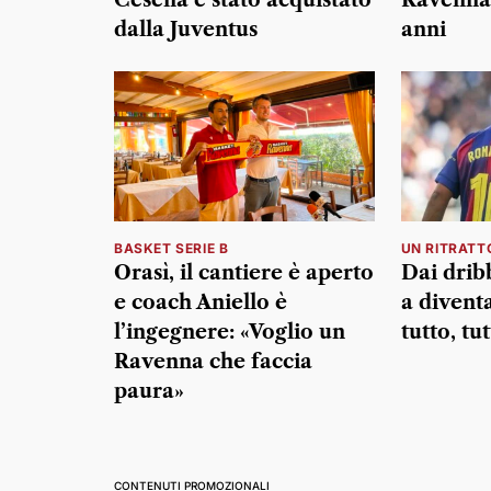
dalla Juventus
anni
BASKET SERIE B
UN RITRATT
Orasì, il cantiere è aperto
Dai dribb
e coach Aniello è
a divent
l’ingegnere: «Voglio un
tutto, tu
Ravenna che faccia
paura»
CONTENUTI PROMOZIONALI