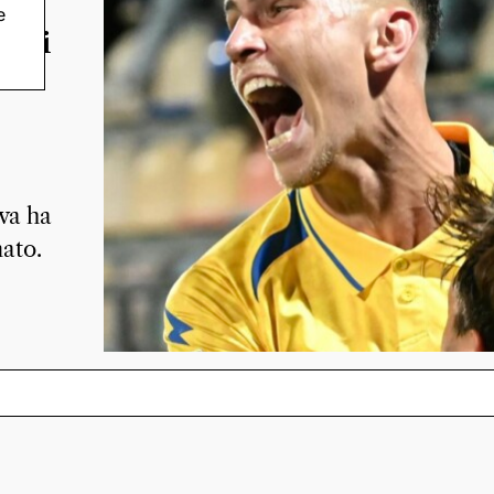
e
iori
il
va ha
nato.