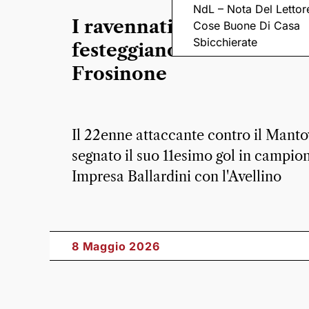
NdL – Nota Del Lettor
I ravennati Raimondo e F
Cose Buone Di Casa
Sbicchierate
festeggiano la serie A con 
Frosinone
Il 22enne attaccante contro il Manto
segnato il suo 11esimo gol in campio
Impresa Ballardini con l'Avellino
8 Maggio 2026