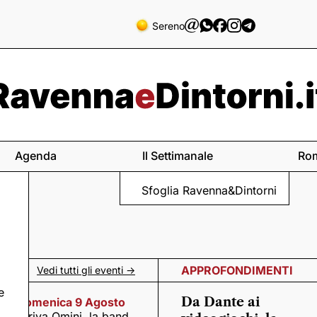
Sereno
Agenda
Il Settimanale
Ro
Sfoglia Ravenna&Dintorni
APPROFONDIMENTI
Vedi tutti gli eventi ->
e
Da Dante ai
Domenica 9 Agosto
Arriva Omini, la band