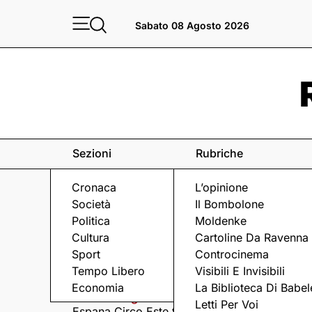
Sabato 08 Agosto 2026
Sezioni
Rubriche
Cronaca
L’opinione
Società
Il Bombolone
Politica
Moldenke
Cultura
Cartoline Da Ravenna
Sport
Controcinema
Eventi
a Ravenna e dintorni
Tempo Libero
Visibili E Invisibili
Economia
La Biblioteca Di Babel
Sabato 8 Agosto
Domenica 9 Agosto
Letti Per Voi
Espana Circo Este tra
Hernandez &