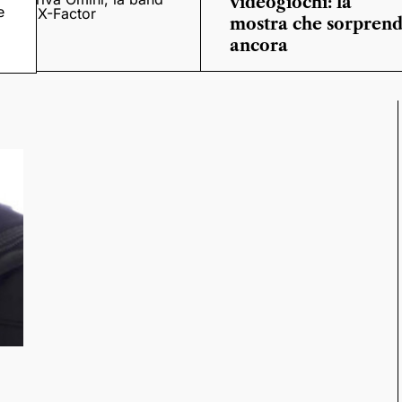
videogiochi: la
e
o
di X-Factor
mostra che sorpren
ancora