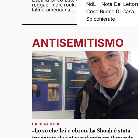
NdL – Nota Del Lettor
reggae, indie rock,
Sampedro presentan
latino americana,
il nuovo album
Cose Buone Di Casa
punk e world music
Lumina
Sbicchierate
ANTISEMITISMO
LA DENUNCIA
«Lo so che lei è ebreo. La Shoah è stata