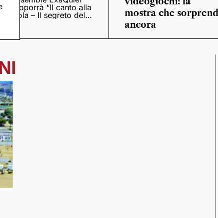
videogiochi: la
e
proporrà “Il canto alla
mostra che sorpren
viola – Il segreto del
Quattrocento”
ancora
NI