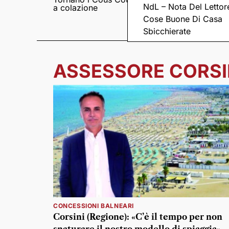
NdL – Nota Del Lettor
a colazione
Pieve romanica di
San Pietro in Sylvis
Cose Buone Di Casa
Sbicchierate
ASSESSORE CORSI
CONCESSIONI BALNEARI
Corsini (Regione): «C’è il tempo per non