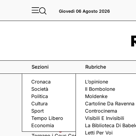
Giovedì 06 Agosto 2026
Sezioni
Rubriche
Cronaca
L’opinione
Società
Il Bombolone
Politica
Moldenke
Cultura
Cartoline Da Ravenna
Sport
Controcinema
Eventi
a Ravenna e dintorni
Tempo Libero
Visibili E Invisibili
Economia
La Biblioteca Di Babel
Giovedì 6 Agosto
Giovedì 6 Agosto
Letti Per Voi
Tornano i Cous Cous
Visita serale nella