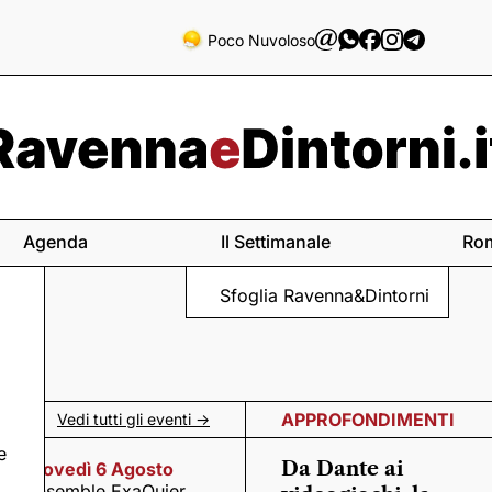
Poco Nuvoloso
Agenda
Il Settimanale
Ro
Sfoglia Ravenna&Dintorni
APPROFONDIMENTI
Vedi tutti gli eventi ->
e
Da Dante ai
Giovedì 6 Agosto
Ensemble ExaQuier