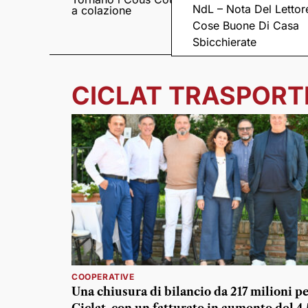
NdL – Nota Del Lettor
a colazione
Pieve romanica di
San Pietro in Sylvis
Cose Buone Di Casa
Sbicchierate
CICLAT TRASPORT
COOPERATIVE
Una chiusura di bilancio da 217 milioni p