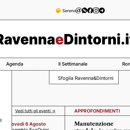
Sereno
Agenda
Il Settimanale
Ro
Sfoglia Ravenna&Dintorni
APPROFONDIMENTI
Vedi tutti gli eventi ->
e
Manutenzione
Giovedì 6 Agosto
Ensemble ExaQuier