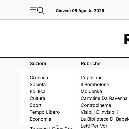
Giovedì 06 Agosto 2026
Sezioni
Rubriche
Cronaca
L’opinione
Società
Il Bombolone
Politica
Moldenke
Cultura
Cartoline Da Ravenna
Sport
Controcinema
Eventi
a Ravenna e dintorni
Tempo Libero
Visibili E Invisibili
Economia
La Biblioteca Di Babel
Giovedì 6 Agosto
Giovedì 6 Agosto
Letti Per Voi
Tornano i Cous Cous
Visita serale nella