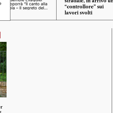
stradale, in arrivo u
e
proporrà “Il canto alla
“controllore” sui
viola – Il segreto del
Quattrocento”
lavori svolti
I
er