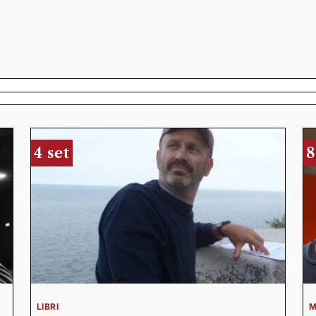
4 set
8
LIBRI
M