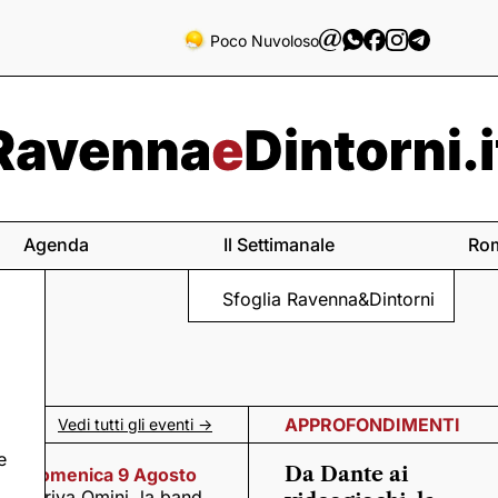
Poco Nuvoloso
Agenda
Il Settimanale
Ro
Sfoglia Ravenna&Dintorni
APPROFONDIMENTI
Vedi tutti gli eventi ->
e
Da Dante ai
Domenica 9 Agosto
Arriva Omini, la band