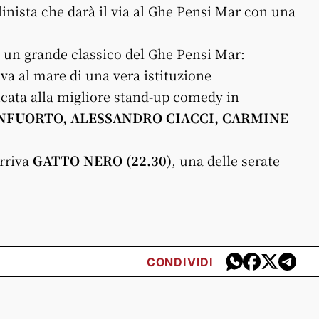
linista che darà il via al
Ghe
Pensi
Mar
con una
 un grande classico del
Ghe
Pensi
Mar
:
iva al
mar
e di una vera istituzione
icata alla migliore stand-up comedy in
FUORTO, ALESSANDRO CIACCI, CARMINE
arriva
GATTO NERO (22.30)
, una delle serate
CONDIVIDI