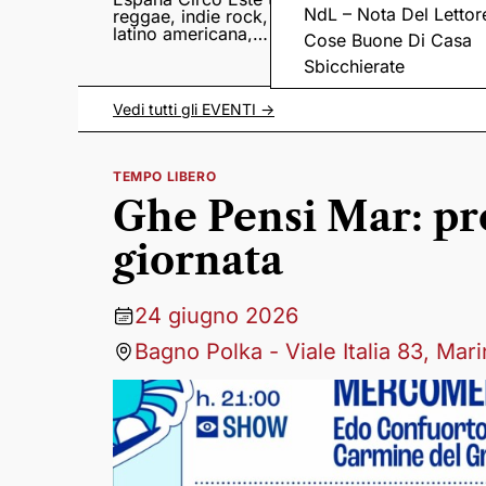
NdL – Nota Del Lettor
reggae, indie rock,
Sampedro presentan
latino americana,
il nuovo album
Cose Buone Di Casa
punk e world music
Lumina
Sbicchierate
Vedi tutti gli
EVENTI
->
TEMPO LIBERO
Ghe Pensi Mar: p
giornata
24 giugno 2026
Bagno Polka - Viale Italia 83, Ma