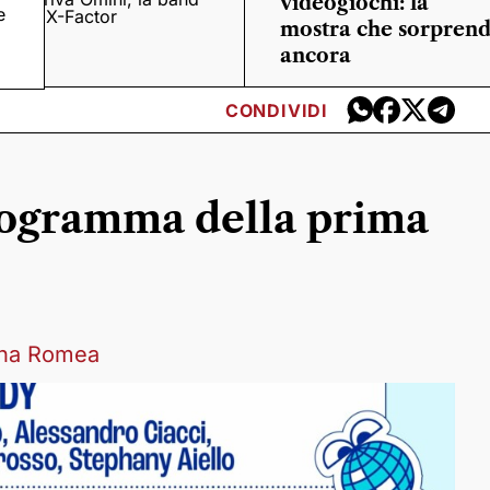
videogiochi: la
e
o
di X-Factor
mostra che sorpren
ancora
CONDIVIDI
rogramma della prima
rina Romea