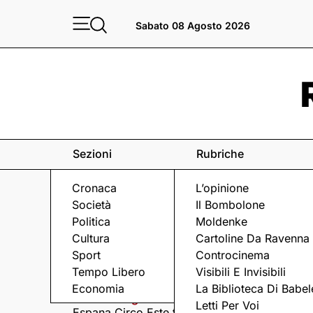
Sabato 08 Agosto 2026
Sezioni
Rubriche
Cronaca
L’opinione
Società
Il Bombolone
Politica
Moldenke
Cultura
Cartoline Da Ravenna
Sport
Controcinema
Eventi
a Ravenna e dintorni
Tempo Libero
Visibili E Invisibili
Economia
La Biblioteca Di Babel
Sabato 8 Agosto
Domenica 9 Agosto
Letti Per Voi
Espana Circo Este tra
Hernandez &