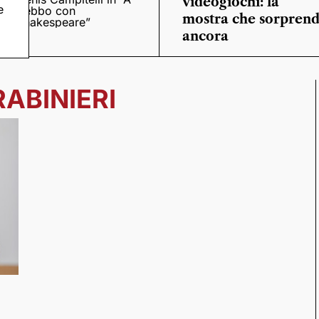
videogiochi: la
e
trebbo con
mostra che sorpren
Shakespeare”
ancora
ABINIERI