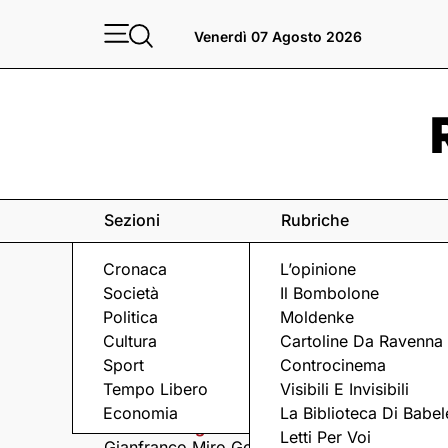
Venerdì 07 Agosto 2026
Sezioni
Rubriche
Cronaca
L’opinione
Società
Il Bombolone
Politica
Moldenke
Cultura
Cartoline Da Ravenna
Sport
Controcinema
Eventi
a Ravenna e dintorni
Tempo Libero
Visibili E Invisibili
Economia
La Biblioteca Di Babel
Venerdì 7 Agosto
Venerdì 7 Agosto
Letti Per Voi
Gianfranco Miro Gori
I Fine Before You