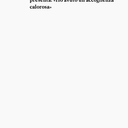
presenta: «Ho avuto un’accoglienza
calorosa»