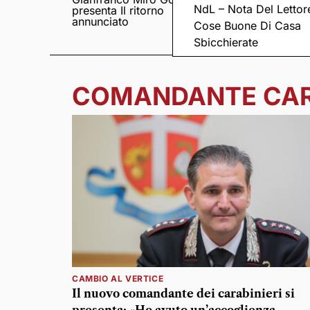
NdL – Nota Del Lettor
presenta Il ritorno
Came tornano con il
annunciato
disco “C’è ancora
Cose Buone Di Casa
amore”
Sbicchierate
COMANDANTE CAR
CAMBIO AL VERTICE
Il nuovo comandante dei carabinieri si