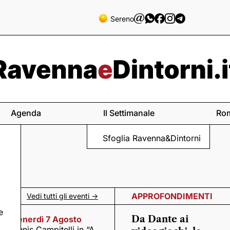
Sereno
Agenda
Il Settimanale
Ro
Sfoglia Ravenna&Dintorni
APPROFONDIMENTI
Vedi tutti gli eventi ->
e
Da Dante ai
Venerdì 7 Agosto
Denis Campitelli in “A