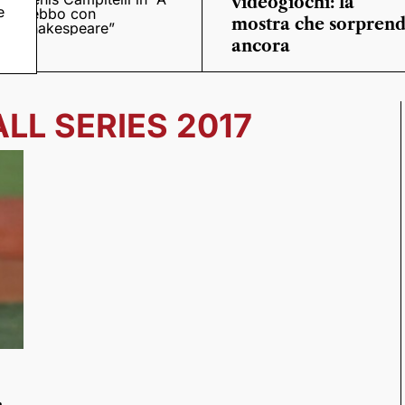
videogiochi: la
e
trebbo con
mostra che sorpren
Shakespeare”
ancora
L SERIES 2017