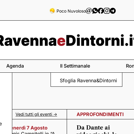
Poco Nuvoloso
Agenda
Il Settimanale
Ro
Sfoglia Ravenna&Dintorni
APPROFONDIMENTI
Vedi tutti gli eventi ->
e
Da Dante ai
Venerdì 7 Agosto
Denis Campitelli in “A