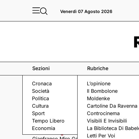
Venerdì 07 Agosto 2026
Sezioni
Rubriche
Cronaca
L’opinione
Società
Il Bombolone
Politica
Moldenke
Cultura
Cartoline Da Ravenna
Sport
Controcinema
Eventi
a Ravenna e dintorni
Tempo Libero
Visibili E Invisibili
Economia
La Biblioteca Di Babel
Venerdì 7 Agosto
Venerdì 7 Agosto
Letti Per Voi
Gianfranco Miro Gori
I Fine Before You