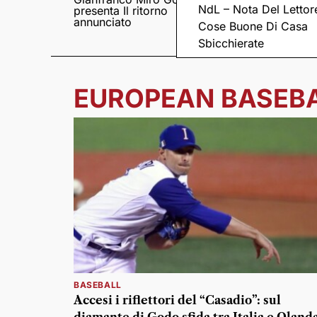
NdL – Nota Del Lettor
presenta Il ritorno
Came tornano con il
annunciato
disco “C’è ancora
Cose Buone Di Casa
amore”
Sbicchierate
EUROPEAN BASEBAL
BASEBALL
Accesi i riflettori del “Casadio”: sul