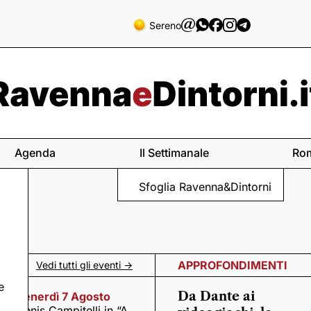
Sereno
Agenda
Il Settimanale
Ro
Sfoglia Ravenna&Dintorni
APPROFONDIMENTI
Vedi tutti gli eventi ->
e
Da Dante ai
Venerdì 7 Agosto
Denis Campitelli in “A