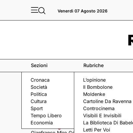
Venerdì 07 Agosto 2026
Sezioni
Rubriche
Cronaca
L’opinione
Società
Il Bombolone
Politica
Moldenke
Cultura
Cartoline Da Ravenna
Sport
Controcinema
Eventi
a Ravenna e dintorni
Tempo Libero
Visibili E Invisibili
Economia
La Biblioteca Di Babel
Venerdì 7 Agosto
Venerdì 7 Agosto
Letti Per Voi
Gianfranco Miro Gori
I Fine Before You