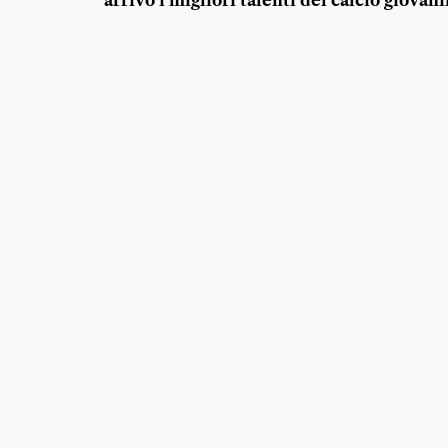
arrivo i migliori talenti del calcio giovani