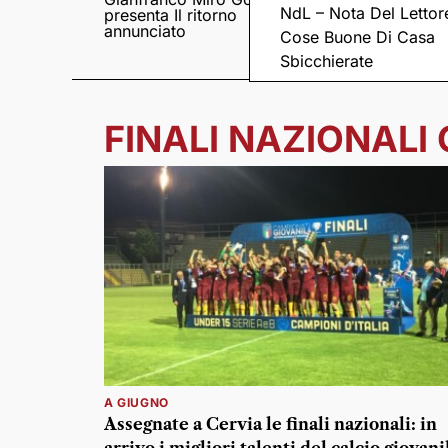
NdL – Nota Del Lettor
presenta Il ritorno
Came tornano con il
annunciato
disco “C’è ancora
Cose Buone Di Casa
amore”
Sbicchierate
FINALI NAZIONALI 
A GIUGNO
Assegnate a Cervia le finali nazionali: in