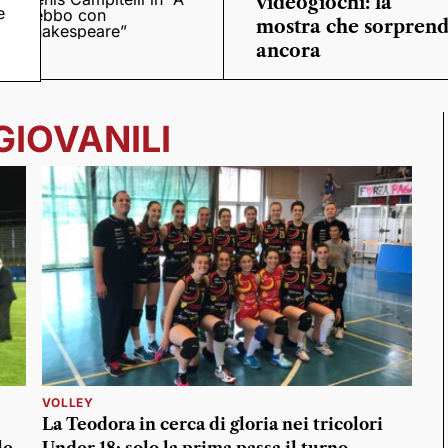
videogiochi: la
e
trebbo con
mostra che sorpren
Shakespeare”
ancora
GIOVANILI
VOLLEY
La Teodora in cerca di gloria nei tricolori