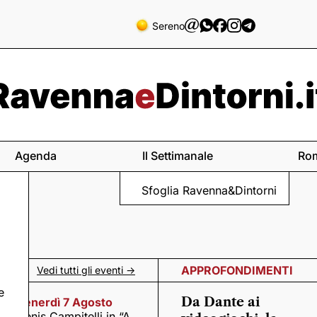
Sereno
Agenda
Il Settimanale
Ro
Sfoglia Ravenna&Dintorni
APPROFONDIMENTI
Vedi tutti gli eventi ->
e
Da Dante ai
Venerdì 7 Agosto
Denis Campitelli in “A