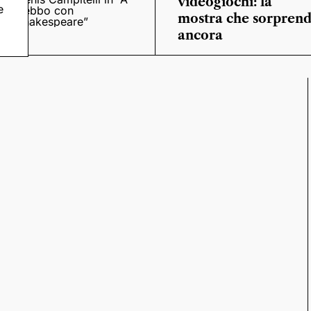
videogiochi: la
e
trebbo con
mostra che sorpren
Shakespeare”
ancora