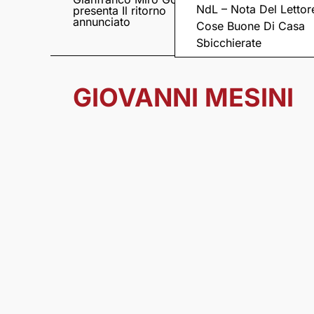
NdL – Nota Del Lettor
presenta Il ritorno
Came tornano con il
annunciato
disco “C’è ancora
Cose Buone Di Casa
amore”
Sbicchierate
GIOVANNI MESINI