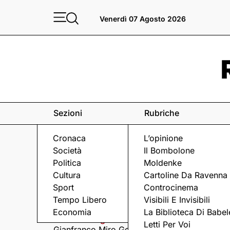
Venerdì 07 Agosto 2026
Sezioni
Rubriche
Cronaca
L’opinione
Società
Il Bombolone
Politica
Moldenke
Cultura
Cartoline Da Ravenna
Sport
Controcinema
Eventi
a Ravenna e dintorni
Tempo Libero
Visibili E Invisibili
Economia
La Biblioteca Di Babel
Venerdì 7 Agosto
Venerdì 7 Agosto
Letti Per Voi
Gianfranco Miro Gori
I Fine Before You