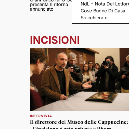
NdL – Nota Del Lettor
presenta Il ritorno
Came tornano con il
annunciato
disco “C’è ancora
Cose Buone Di Casa
amore”
Sbicchierate
INCISIONI
INTERVISTA
Il direttore del Museo delle Cappuccine: