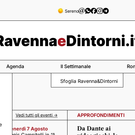
Sereno
Agenda
Il Settimanale
Ro
Sfoglia Ravenna&Dintorni
APPROFONDIMENTI
Vedi tutti gli eventi ->
e
Da Dante ai
Venerdì 7 Agosto
Denis Campitelli in “A