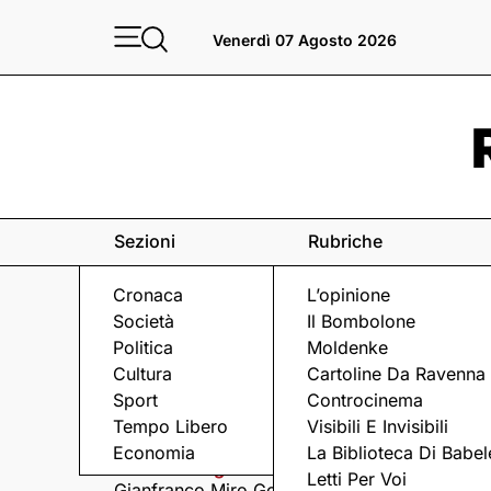
Venerdì 07 Agosto 2026
Sezioni
Rubriche
Cronaca
L’opinione
Società
Il Bombolone
Politica
Moldenke
Cultura
Cartoline Da Ravenna
Sport
Controcinema
Eventi
a Ravenna e dintorni
Tempo Libero
Visibili E Invisibili
Economia
La Biblioteca Di Babel
Venerdì 7 Agosto
Venerdì 7 Agosto
Letti Per Voi
Gianfranco Miro Gori
I Fine Before You