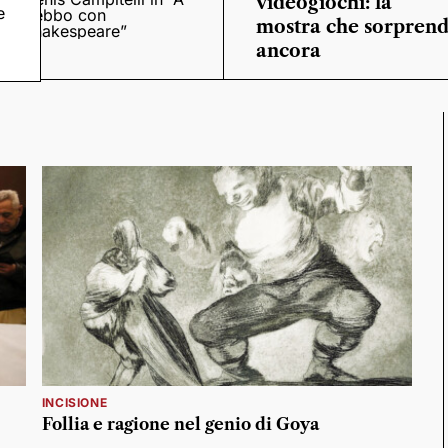
videogiochi: la
e
trebbo con
mostra che sorpren
Shakespeare”
ancora
INCISIONE
Follia e ragione nel genio di Goya