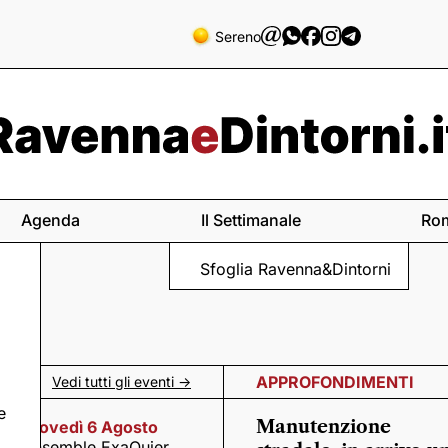
Sereno
Agenda
Il Settimanale
Ro
Sfoglia Ravenna&Dintorni
APPROFONDIMENTI
Vedi tutti gli eventi ->
e
Manutenzione
Giovedì 6 Agosto
Ensemble ExaQuier