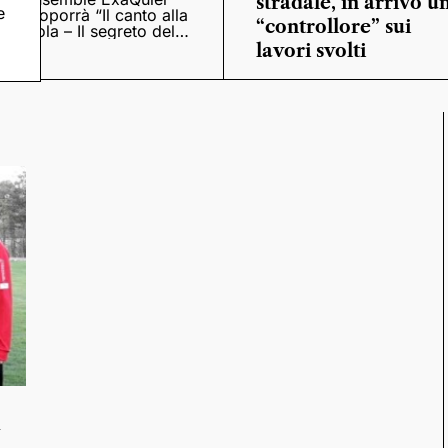
stradale, in arrivo u
e
proporrà “Il canto alla
“controllore” sui
viola – Il segreto del
Quattrocento”
lavori svolti
i