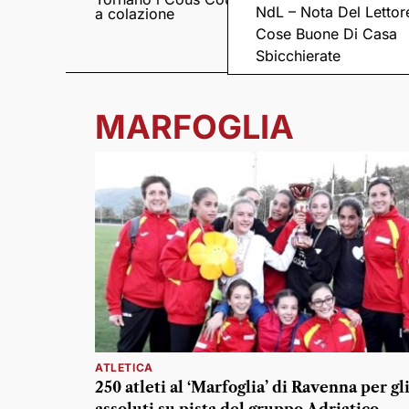
NdL – Nota Del Lettor
a colazione
Pieve romanica di
San Pietro in Sylvis
Cose Buone Di Casa
Sbicchierate
MARFOGLIA
ATLETICA
250 atleti al ‘Marfoglia’ di Ravenna per gl