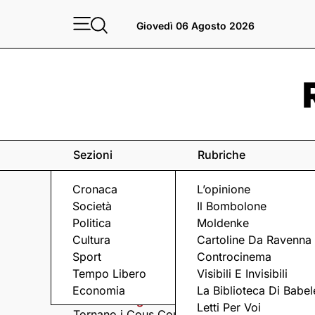
Giovedì 06 Agosto 2026
Sezioni
Rubriche
Cronaca
L’opinione
Società
Il Bombolone
Politica
Moldenke
Cultura
Cartoline Da Ravenna
Sport
Controcinema
Eventi
a Ravenna e dintorni
Tempo Libero
Visibili E Invisibili
Economia
La Biblioteca Di Babel
Giovedì 6 Agosto
Giovedì 6 Agosto
Letti Per Voi
Tornano i Cous Cous
Visita serale nella