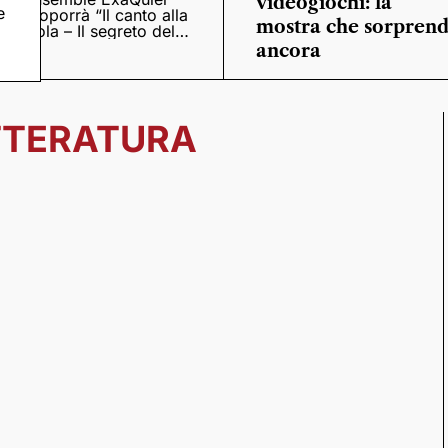
videogiochi: la
e
proporrà “Il canto alla
mostra che sorpren
viola – Il segreto del
Quattrocento”
ancora
TTERATURA