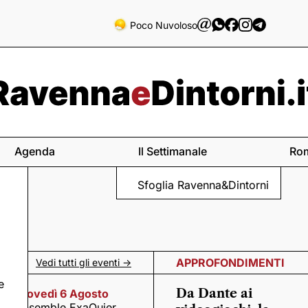
Poco Nuvoloso
Agenda
Il Settimanale
Ro
Sfoglia Ravenna&Dintorni
APPROFONDIMENTI
Vedi tutti gli eventi ->
e
Da Dante ai
Giovedì 6 Agosto
Ensemble ExaQuier