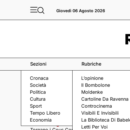
Giovedì 06 Agosto 2026
Sezioni
Rubriche
Cronaca
L’opinione
Società
Il Bombolone
Politica
Moldenke
Cultura
Cartoline Da Ravenna
Sport
Controcinema
Eventi
a Ravenna e dintorni
Tempo Libero
Visibili E Invisibili
Economia
La Biblioteca Di Babel
Giovedì 6 Agosto
Giovedì 6 Agosto
Letti Per Voi
Tornano i Cous Cous
Visita serale nella