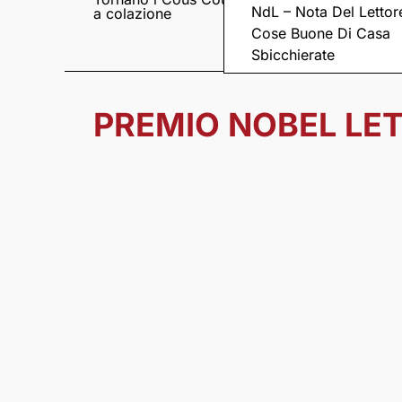
NdL – Nota Del Lettor
a colazione
Pieve romanica di
San Pietro in Sylvis
Cose Buone Di Casa
Sbicchierate
PREMIO NOBEL LE