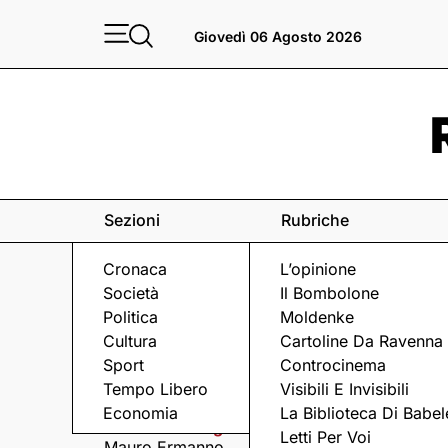
Giovedì 06 Agosto 2026
Sezioni
Rubriche
Cronaca
L’opinione
Società
Il Bombolone
Politica
Moldenke
Cultura
Cartoline Da Ravenna
Sport
Controcinema
Eventi
a Ravenna e dintorni
Tempo Libero
Visibili E Invisibili
Economia
La Biblioteca Di Babel
Mercoledì 5 Agosto
Mercoledì 5 Agosto
Letti Per Voi
Mauro Ermanno
Matteo Cavezzali co