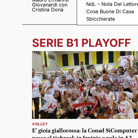
NdL – Nota Del Lettor
Giovanardi con
il suo “Fratelli
Cristina Doná
Meraviglia”
Cose Buone Di Casa
Sbicchierate
SERIE B1 PLAYOFF
VOLLEY
E’ gioia giallorossa: la Conad SiComputer