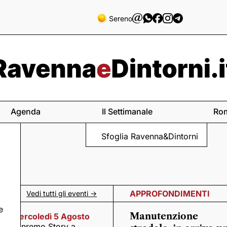
Sereno
Agenda
Il Settimanale
Ro
Sfoglia Ravenna&Dintorni
APPROFONDIMENTI
Vedi tutti gli eventi ->
e
Manutenzione
Mercoledì 5 Agosto
n
Sanremo Story a