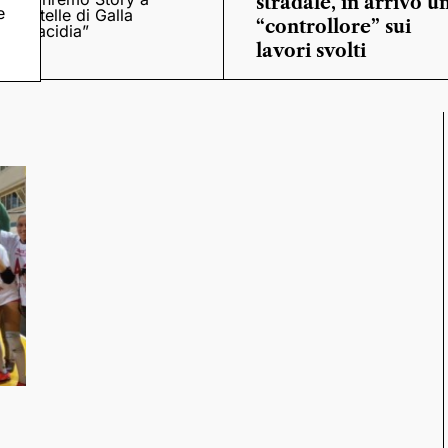
stradale, in arrivo u
e
“Stelle di Galla
“controllore” sui
Placidia”
lavori svolti