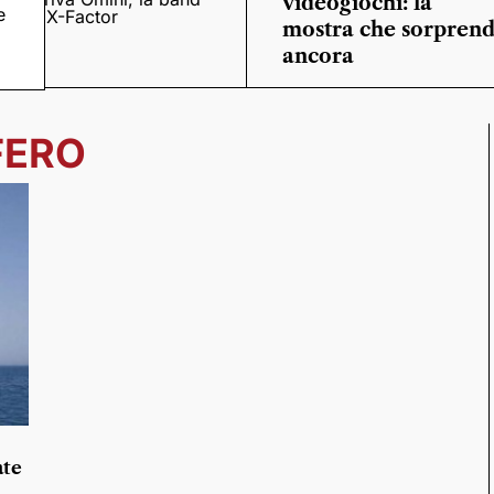
videogiochi: la
e
o
di X-Factor
mostra che sorpren
ancora
FERO
ate