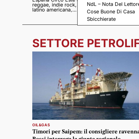
NdL – Nota Del Lettor
reggae, indie rock,
Sampedro presentan
latino americana,
il nuovo album
Cose Buone Di Casa
punk e world music
Lumina
Sbicchierate
SETTORE PETROLI
OIL&GAS
Timori per Saipem: il consigliere ravenn