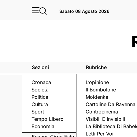
Sabato 08 Agosto 2026
Sezioni
Rubriche
Cronaca
L’opinione
Società
Il Bombolone
Politica
Moldenke
Cultura
Cartoline Da Ravenna
Sport
Controcinema
Eventi
a Ravenna e dintorni
Tempo Libero
Visibili E Invisibili
Economia
La Biblioteca Di Babel
Sabato 8 Agosto
Domenica 9 Agosto
Letti Per Voi
Espana Circo Este tra
Hernandez &