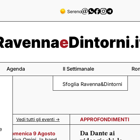
Sereno
Agenda
Il Settimanale
Ro
Sfoglia Ravenna&Dintorni
APPROFONDIMENTI
Vedi tutti gli eventi ->
e
Da Dante ai
Domenica 9 Agosto
Arriva Omini, la band