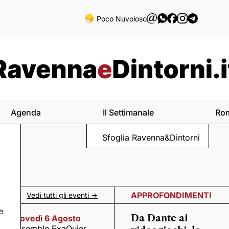
Poco Nuvoloso
Agenda
Il Settimanale
Ro
Sfoglia Ravenna&Dintorni
APPROFONDIMENTI
Vedi tutti gli eventi ->
e
Da Dante ai
Giovedì 6 Agosto
Ensemble ExaQuier