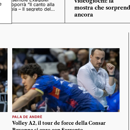
videogiochi: la
e
proporrà “Il canto alla
mostra che sorpren
viola – Il segreto del
Quattrocento”
ancora
PALA DE ANDRÈ
Volley A2, il tour de force della Consar