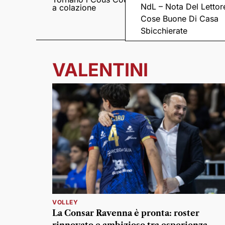
NdL – Nota Del Lettor
a colazione
Pieve romanica di
San Pietro in Sylvis
Cose Buone Di Casa
Sbicchierate
VALENTINI
VOLLEY
La Consar Ravenna è pronta: roster