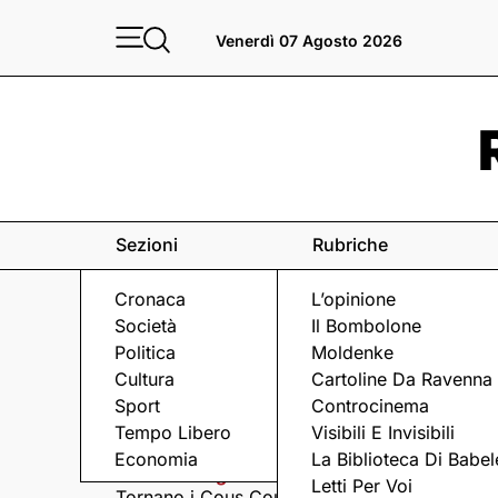
Venerdì 07 Agosto 2026
Sezioni
Rubriche
Cronaca
L’opinione
Società
Il Bombolone
Politica
Moldenke
Cultura
Cartoline Da Ravenna
Sport
Controcinema
Eventi
a Ravenna e dintorni
Tempo Libero
Visibili E Invisibili
Economia
La Biblioteca Di Babel
Giovedì 6 Agosto
Giovedì 6 Agosto
Letti Per Voi
Tornano i Cous Cous
Visita serale nella