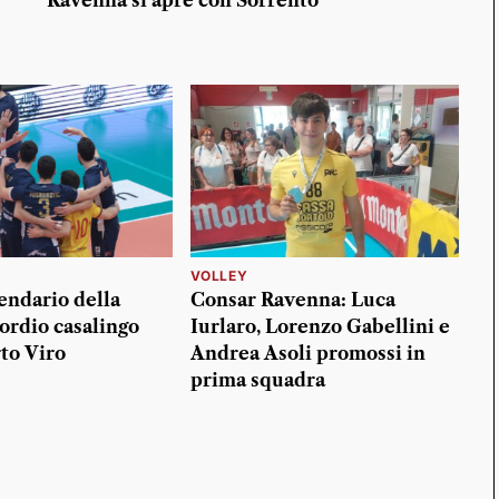
Ravenna si apre con Sorrento
VOLLEY
lendario della
Consar Ravenna: Luca
ordio casalingo
Iurlaro, Lorenzo Gabellini e
to Viro
Andrea Asoli promossi in
prima squadra