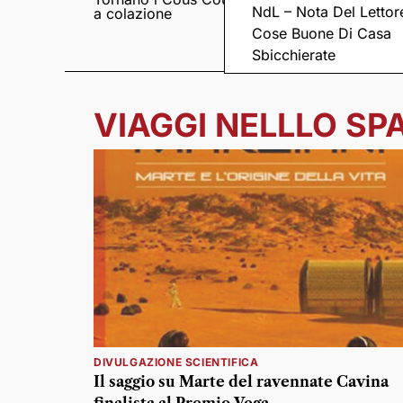
NdL – Nota Del Lettor
a colazione
Pieve romanica di
San Pietro in Sylvis
Cose Buone Di Casa
Sbicchierate
VIAGGI NELLLO SP
DIVULGAZIONE SCIENTIFICA
Il saggio su Marte del ravennate Cavina