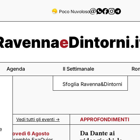
Poco Nuvoloso
Agenda
Il Settimanale
Ro
Sfoglia Ravenna&Dintorni
APPROFONDIMENTI
Vedi tutti gli eventi ->
e
Da Dante ai
Giovedì 6 Agosto
Ensemble ExaQuier