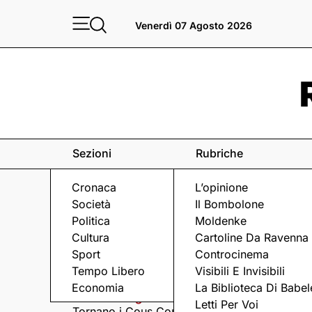
Venerdì 07 Agosto 2026
Sezioni
Rubriche
Cronaca
L’opinione
Società
Il Bombolone
Politica
Moldenke
Cultura
Cartoline Da Ravenna
Sport
Controcinema
Eventi
a Ravenna e dintorni
Tempo Libero
Visibili E Invisibili
Economia
La Biblioteca Di Babel
Giovedì 6 Agosto
Giovedì 6 Agosto
Letti Per Voi
Tornano i Cous Cous
Visita serale nella