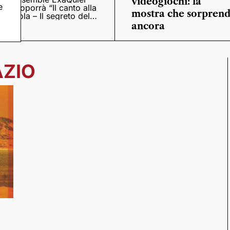
videogiochi: la
e
proporrà “Il canto alla
mostra che sorpren
viola – Il segreto del
Quattrocento”
ancora
AZIO