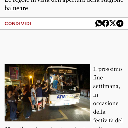
balneare
CONDIVIDI
Il prossimo
fine
settimana,
in
occasione
della
festività del