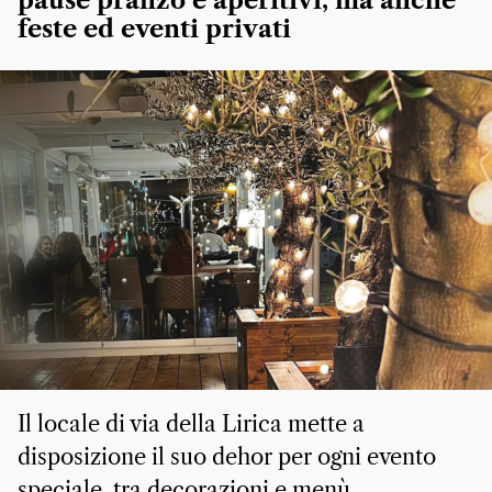
pause pranzo e aperitivi, ma anche
feste ed eventi privati
Il locale di via della Lirica mette a
disposizione il suo dehor per ogni evento
speciale, tra decorazioni e menù