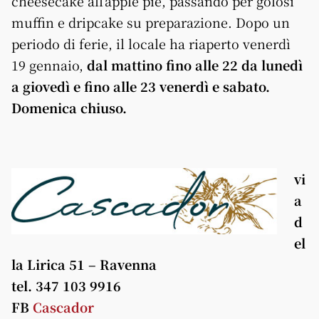
cheesecake all’apple pie, passando per golosi
muffin e dripcake su preparazione. Dopo un
periodo di ferie, il locale ha riaperto venerdì
19 gennaio,
dal mattino fino alle 22 da lunedì
a giovedì e fino alle 23 venerdì e sabato.
Domenica chiuso.
vi
a
d
el
la Lirica 51 – Ravenna
tel. 347 103 9916
FB
Cascador