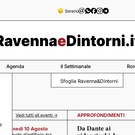
Sereno
Agenda
Il Settimanale
Ro
Sfoglia Ravenna&Dintorni
APPROFONDIMENTI
Vedi tutti gli eventi ->
e
Da Dante ai
Lunedì 10 Agosto
Fuochi d’artificio tra