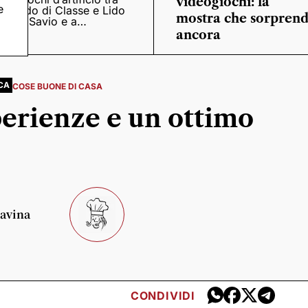
videogiochi: la
e
Lido di Classe e Lido
mostra che sorpren
di Savio e a
Casalborsetti
ancora
CA
COSE BUONE DI CASA
perienze e un ottimo
iavina
CONDIVIDI