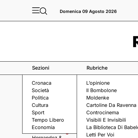
Domenica 09 Agosto 2026
Sezioni
Rubriche
Cronaca
L’opinione
Società
Il Bombolone
Politica
Moldenke
Cultura
Cartoline Da Ravenna
Sport
Controcinema
Eventi
a Ravenna e dintorni
Tempo Libero
Visibili E Invisibili
Economia
La Biblioteca Di Babel
Domenica 9 Agosto
Domenica 9 Agosto
Letti Per Voi
Hernandez &
Arriva Omini, la band