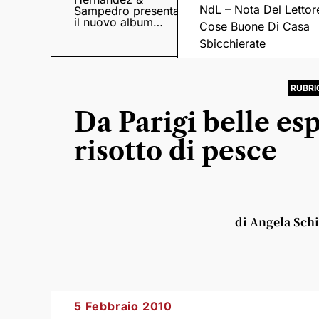
NdL – Nota Del Lettor
Sampedro presentano
di X-Factor
il nuovo album
Cose Buone Di Casa
Lumina
Sbicchierate
RUBRI
Da Parigi belle es
risotto di pesce
di Angela Sch
5 Febbraio 2010