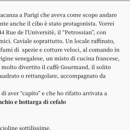
vacanza a Parigi che aveva come scopo andare
te anche il cibo è stato protagonista. Vorrei
44 Rue de l’Universitè, il “Petrossian”, con
ci. Caviale soprattutto. Un locale raffinato,
ofumi di spezie e cotture veloci, al comando in
rigine senegalese, un misto di cucina francese,
 molto divertito il caffè Gourmand, il solito
 quadrato o rettangolare, accompagnato da
di aver “capito” e che ho rifatto arrivata a
nchio e bottarga di cefalo
cioline sottilissime,