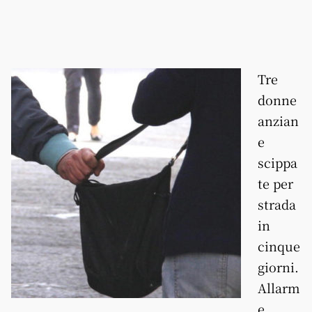
Tre
donne
anzian
e
scippa
te per
strada
in
cinque
giorni.
Allarm
e