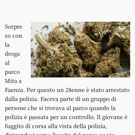
Sorpre
so con
la
droga
al
parco
Mita a
Faenza. Per questo un 28enne è stato arrestato
dalla polizia. Faceva parte di un gruppo di
persone che si trovava al parco quando la
polizia è passata per un controllo. Il giovane è
fuggito di corsa alla vista della polizia,
dirigendosi verso l’uscita del parco su via