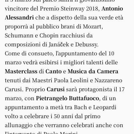
vincitore del Premio Steinway 2018,
Antonio
Alessandri
che a dispetto della sua verde età
proporrà al pubblico brani di Mozart,
Schumann e Chopin racchiusi da
composizioni di Janáček e Debussy.
Come di consueto, l’appuntamento del 10
marzo vedrà esibirsi i migliori talenti delle
Masterclass
di
Canto
e
Musica da Camera
tenuti dai Maestri Paola Leolini e Nazzareno
Carusi. Proprio
Carusi
sarà protagonista il 17
marzo, con
Pietrangelo Buttafuoco
, di un
appuntamento a metà tra Bach e Leopardi
volto a celebrare i 50 anni dal primo
allunaggio che verranno celebrati anche con
l’intervento di Paolo Morini.