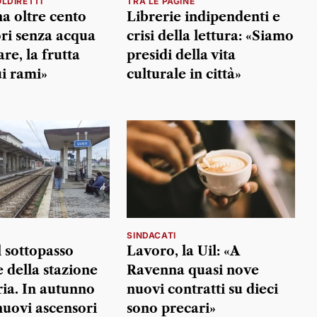
LDIRETTI
TRA LE PAGINE
na oltre cento
Librerie indipendenti e
ori senza acqua
crisi della lettura: «Siamo
are, la frutta
presidi della vita
ui rami»
culturale in città»
SINDACATI
l sottopasso
Lavoro, la Uil: «A
 della stazione
Ravenna quasi nove
ria. In autunno
nuovi contratti su dieci
nuovi ascensori
sono precari»