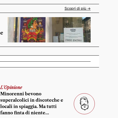
Scopri di più ->
de
L'Opinione
Minorenni bevono
superalcolici in discoteche e
locali in spiaggia. Ma tutti
fanno finta di niente…