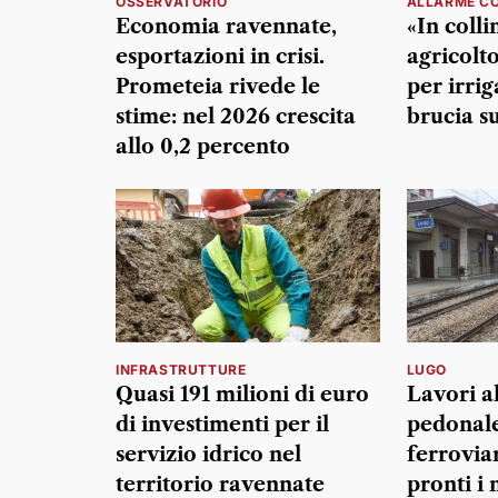
OSSERVATORIO
ALLARME CO
Economia ravennate,
«In colli
esportazioni in crisi.
agricolt
Prometeia rivede le
per irrig
stime: nel 2026 crescita
brucia s
allo 0,2 percento
INFRASTRUTTURE
LUGO
Quasi 191 milioni di euro
Lavori a
di investimenti per il
pedonale
servizio idrico nel
ferrovia
territorio ravennate
pronti i 