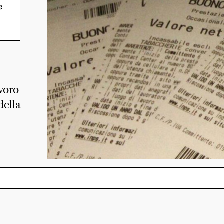
e
a”.
ti
voro
della