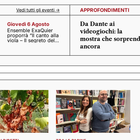
APPROFONDIMENTI
Vedi tutti gli eventi ->
Da Dante ai
Giovedì 6 Agosto
Ensemble ExaQuier
videogiochi: la
proporrà “Il canto alla
mostra che sorpren
viola – Il segreto del
Quattrocento”
ancora