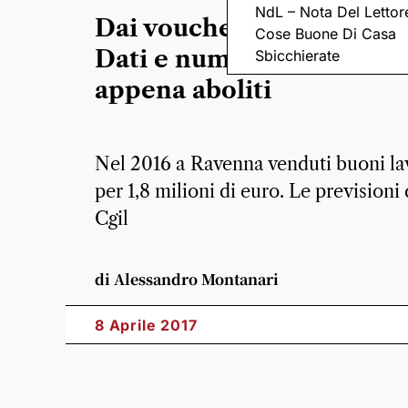
NdL – Nota Del Lettor
Dai voucher alla “chiamat
Cose Buone Di Casa
Dati e numeri dei contrat
Sbicchierate
appena aboliti
Nel 2016 a Ravenna venduti buoni la
per 1,8 milioni di euro. Le previsioni 
Cgil
di Alessandro Montanari
8 Aprile 2017