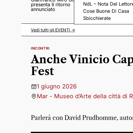
NdL – Nota Del Lettor
presenta Il ritorno
Came tornano con il
annunciato
disco “C’è ancora
Cose Buone Di Casa
amore”
Sbicchierate
Vedi tutti gli
EVENTI
->
INCONTRI
Anche Vinicio Cap
Fest
1 giugno 2026
Mar - Museo d’Arte della città di
Parlerà con David Prudhomme, autore