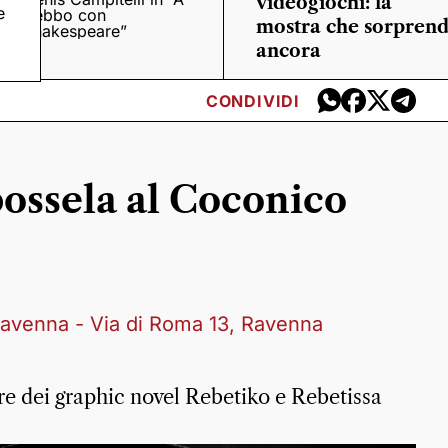
videogiochi: la
e
trebbo con
mostra che sorpren
Shakespeare”
ancora
CONDIVIDI
ossela al Coconico
 Ravenna - Via di Roma 13, Ravenna
 dei graphic novel Rebetiko e Rebetissa