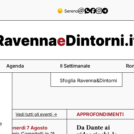
Sereno
Agenda
Il Settimanale
Ro
Sfoglia Ravenna&Dintorni
APPROFONDIMENTI
Vedi tutti gli eventi ->
e
Da Dante ai
Venerdì 7 Agosto
Denis Campitelli in “A