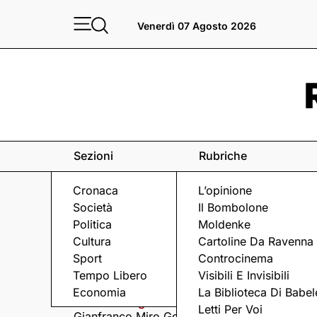
Venerdì 07 Agosto 2026
Sezioni
Rubriche
Cronaca
L’opinione
Società
Il Bombolone
Politica
Moldenke
Cultura
Cartoline Da Ravenna
Sport
Controcinema
Eventi
a Ravenna e dintorni
Tempo Libero
Visibili E Invisibili
Economia
La Biblioteca Di Babel
Venerdì 7 Agosto
Venerdì 7 Agosto
Letti Per Voi
Gianfranco Miro Gori
I Fine Before You