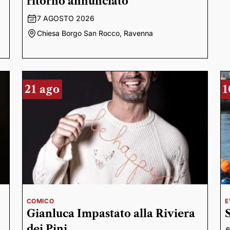
ritorno annunciato
7 AGOSTO 2026
Chiesa Borgo San Rocco, Ravenna
21 ago
1
COMICO
E
Gianluca Impastato alla Riviera
dei Pini