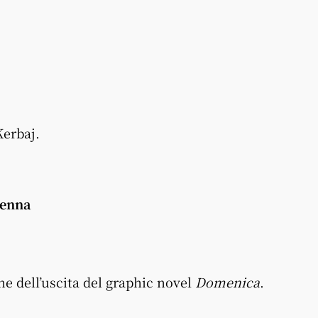
Kerbaj.
venna
e dell’uscita del graphic novel
Domenica
.