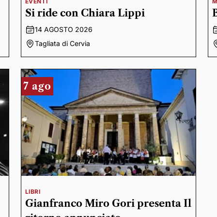
EVENTI
M
Si ride con Chiara Lippi
14 AGOSTO 2026
Tagliata di Cervia
7 ago
LIBRI
Gianfranco Miro Gori presenta Il