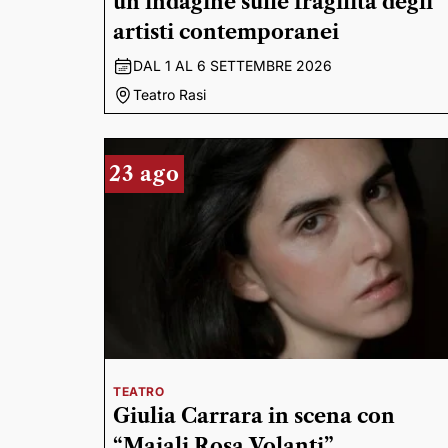
un’indagine sulle fragilità degli
artisti contemporanei
DAL 1 AL 6 SETTEMBRE 2026
Teatro Rasi
23 ago
TEATRO
Giulia Carrara in scena con
“Maiali Rosa Volanti”