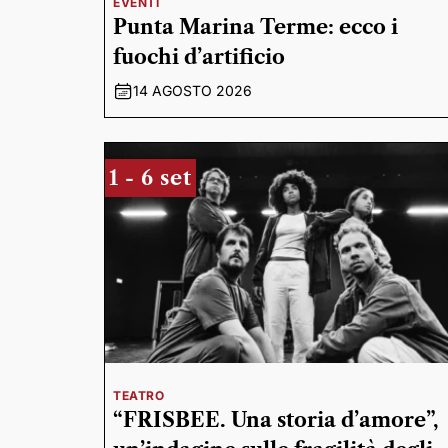
EVENTI
Punta Marina Terme: ecco i
fuochi d’artificio
14 AGOSTO 2026
1 - 6 set
TEATRO
“FRISBEE. Una storia d’amore”,