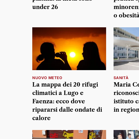
under 26
minorenn
o obesit
NUOVO METEO
SANITÀ
La mappa dei 20 rifugi
Maria Ce
climatici a Lugo e
riconosc
Faenza: ecco dove
istituto 
ripararsi dalle ondate di
in regio
calore