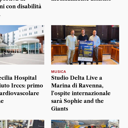
i con disabilità
à
MUSICA
cilia Hospital
Studio Delta Live a
iuto Irccs: primo
Marina di Ravenna,
cardiovascolare
l’ospite internazionale
ne
sarà Sophie and the
Giants