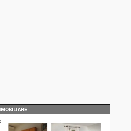
MMOBILIARE
o