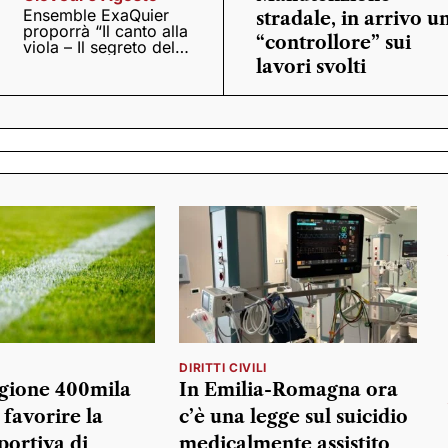
Ensemble ExaQuier
stradale, in arrivo u
proporrà “Il canto alla
“controllore” sui
viola – Il segreto del
Quattrocento”
lavori svolti
DIRITTI CIVILI
gione 400mila
In Emilia-Romagna ora
 favorire la
c’è una legge sul suicidio
portiva di
medicalmente assistito