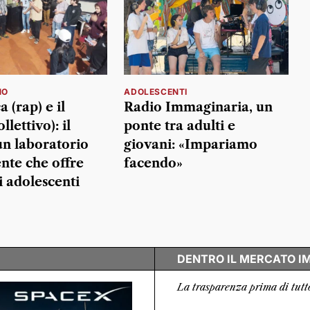
NO
ADOLESCENTI
 (rap) e il
Radio Immaginaria, un
llettivo): il
ponte tra adulti e
un laboratorio
giovani: «Impariamo
te che offre
facendo»
i adolescenti
DENTRO IL MERCATO I
La trasparenza prima di tutt