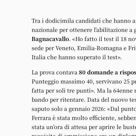
Tra i dodicimila candidati che hanno af
nazionale per ottenere l’abilitazione a 
Bagnacavallo
. «Ho fatto il test il 18 
sede per Veneto, Emilia-Romagna e Friu
Italia che hanno superato il test».
La prova contava
80 domande a rispos
Punteggio massimo 40, servivano 25 pun
fatta per soli tre punti». Ma la 64enne 
bando per ritentare. Data del nuovo test
saputo solo a gennaio 2026: «Dal punto 
Ferrara è stata molto efficiente, sebbe
stata un’ora di attesa per aprire le bust
requisito di ammissione era un diploma 