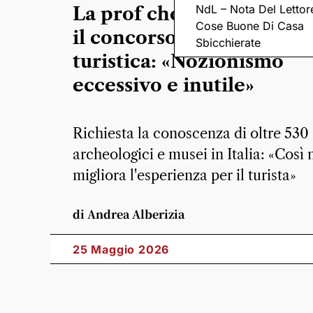
NdL – Nota Del Lettor
La prof che non ha super
Cose Buone Di Casa
il concorso per guida
Sbicchierate
turistica: «Nozionismo
eccessivo e inutile»
Richiesta la conoscenza di oltre 530 s
archeologici e musei in Italia: «Così 
migliora l'esperienza per il turista»
di Andrea Alberizia
25 Maggio 2026