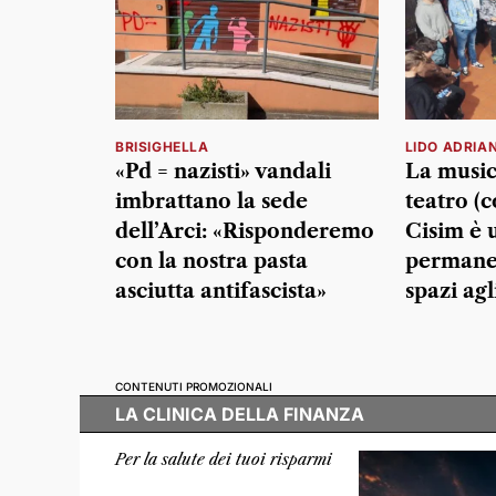
BRISIGHELLA
LIDO ADRIA
«Pd = nazisti» vandali
La musica
imbrattano la sede
teatro (co
dell’Arci: «Risponderemo
Cisim è 
con la nostra pasta
permanen
asciutta antifascista»
spazi agl
CONTENUTI PROMOZIONALI
LA CLINICA DELLA FINANZA
Per la salute dei tuoi risparmi