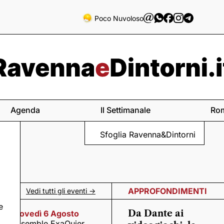
Poco Nuvoloso
Agenda
Il Settimanale
Ro
Sfoglia Ravenna&Dintorni
APPROFONDIMENTI
Vedi tutti gli eventi ->
e
Da Dante ai
Giovedì 6 Agosto
Ensemble ExaQuier