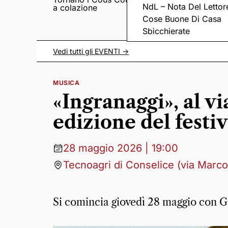
NdL – Nota Del Lettor
a colazione
Pieve romanica di
San Pietro in Sylvis
Cose Buone Di Casa
Sbicchierate
Vedi tutti gli
EVENTI
->
MUSICA
«Ingranaggi», al v
edizione del festi
28 maggio 2026 | 19:00
Tecnoagri di Conselice (via Marco
Si comincia giovedì 28 maggio con G