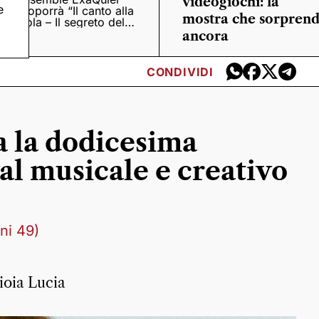
videogiochi: la
e
proporrà “Il canto alla
mostra che sorpren
viola – Il segreto del
Quattrocento”
ancora
CONDIVIDI
ia la dodicesima
val musicale e creativo
ni 49)
ioia Lucia