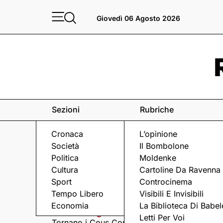
Giovedì 06 Agosto 2026
Sezioni
Rubriche
Cronaca
L’opinione
Società
Il Bombolone
Politica
Moldenke
Cultura
Cartoline Da Ravenna
Sport
Controcinema
Eventi
a Ravenna e dintorni
Tempo Libero
Visibili E Invisibili
Economia
La Biblioteca Di Babel
Giovedì 6 Agosto
Giovedì 6 Agosto
Letti Per Voi
Tornano i Cous Cous
Visita serale nella