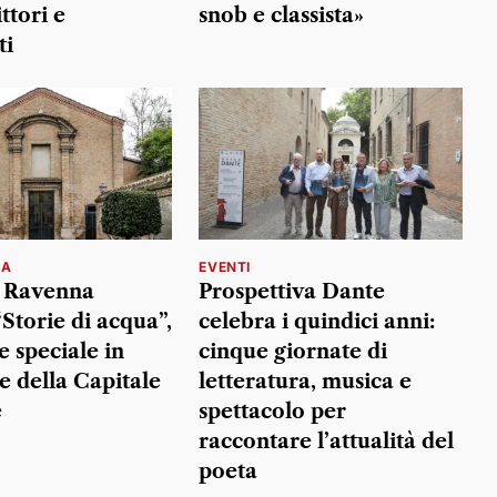
ittori e
snob e classista»
ti
NA
EVENTI
i Ravenna
Prospettiva Dante
Storie di acqua”,
celebra i quindici anni:
e speciale in
cinque giornate di
e della Capitale
letteratura, musica e
e
spettacolo per
raccontare l’attualità del
poeta