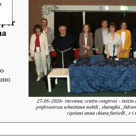
e
da
 per
ma
so
ommo
27-05-2026- ravenna; centro congressi - inizio d
professoressa sebastiana nobili , sbaraglia , falcon
cipriani anna chiara fariselli , e i