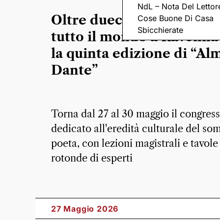
NdL – Nota Del Lettor
Oltre duecento studiosi 
Cose Buone Di Casa
Sbicchierate
tutto il mondo a Ravenna
la quinta edizione di “Al
Dante”
Torna dal 27 al 30 maggio il congres
dedicato all'eredità culturale del s
poeta, con lezioni magistrali e tavole
rotonde di esperti
27 Maggio 2026