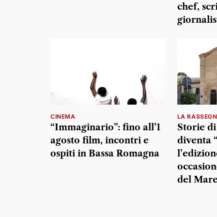
chef, scr
giornalis
CINEMA
LA RASSEG
“Immaginario”: fino all’1
Storie d
agosto film, incontri e
diventa “
ospiti in Bassa Romagna
l’edizion
occasion
del Mar