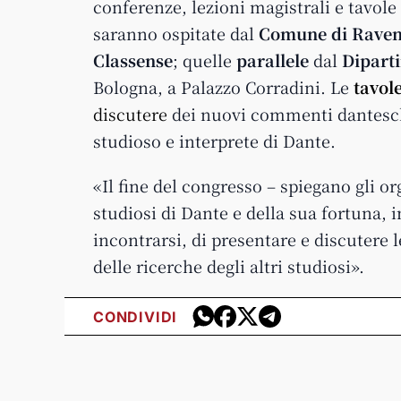
conferenze, lezioni magistrali e tavole 
saranno ospitate dal
Comune di Rave
Classense
; quelle
parallele
dal
Diparti
Bologna, a Palazzo Corradini. Le
tavol
discutere
dei nuovi commenti
dante
sc
studioso e interprete di
Dante
.
«Il fine del congresso – spiegano gli orga
studiosi di
Dante
e della sua fortuna, in
incontrarsi, di presentare e discutere 
delle ricerche degli altri studiosi».
CONDIVIDI