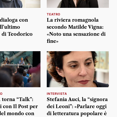
TEATRO
dialoga con
La riviera romagnola
ll’ultimo
secondo Matilde Vigna:
 di Teodorico
«Noto una sensazione di
fine»
MO
INTERVISTA
 torna “Talk”:
Stefania Auci, la “signora
i con Il Post per
dei Leoni”: «Parlare oggi
del mondo con
di letteratura popolare è