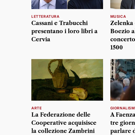
LETTERATURA
MUSICA
Cassani e Trabucchi
Zelenka 
presentano i loro libri a
Boezio a
Cervia
concerto
1500
ARTE
GIORNALIS
La Federazione delle
A Faenza
Cooperative acquisisce
tre giorn
la collezione Zambrini
parlare 