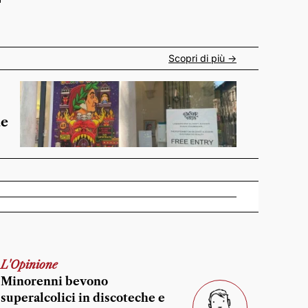
Scopri di più ->
de
L'Opinione
Minorenni bevono
superalcolici in discoteche e