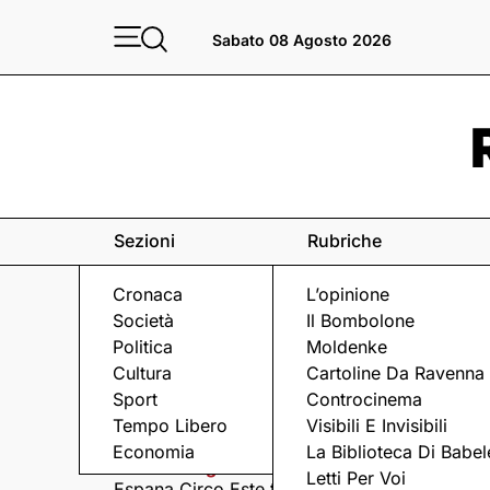
Sabato 08 Agosto 2026
Sezioni
Rubriche
Cronaca
L’opinione
Società
Il Bombolone
Politica
Moldenke
Cultura
Cartoline Da Ravenna
Sport
Controcinema
Eventi
a Ravenna e dintorni
Tempo Libero
Visibili E Invisibili
Economia
La Biblioteca Di Babel
Sabato 8 Agosto
Domenica 9 Agosto
Letti Per Voi
Espana Circo Este tra
Hernandez &