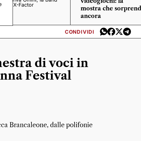
videogiochi: la
e
o
di X-Factor
mostra che sorpren
ancora
CONDIVIDI
estra di voci in
nna Festival
cca Brancaleone, dalle polifonie