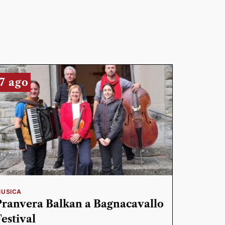
7 ago
USICA
Pranvera Balkan a Bagnacavallo
Festival