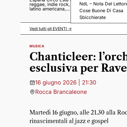
NdL – Nota Del Lettor
reggae, indie rock,
Sampedro presentan
latino americana,
il nuovo album
Cose Buone Di Casa
punk e world music
Lumina
Sbicchierate
Vedi tutti gli
EVENTI
->
MUSICA
Chanticleer: l’orch
esclusiva per Rave
16 giugno 2026 | 21:30
Rocca Brancaleone
Martedì 16 giugno, alle 21.30 alla Ro
rinascimentali al jazz e gospel