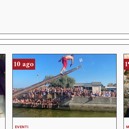
10 ago
1
EVENTI
M