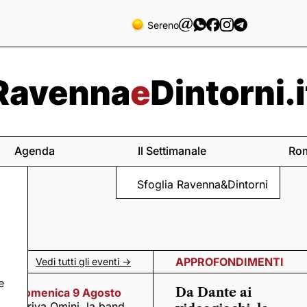
Sereno
Agenda
Il Settimanale
Ro
Sfoglia Ravenna&Dintorni
APPROFONDIMENTI
Vedi tutti gli eventi ->
e
Da Dante ai
Domenica 9 Agosto
Arriva Omini, la band