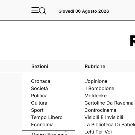
Giovedì 06 Agosto 2026
Sezioni
Rubriche
Cronaca
L’opinione
Società
Il Bombolone
Politica
Moldenke
Cultura
Cartoline Da Ravenna
Sport
Controcinema
Eventi
a Ravenna e dintorni
Tempo Libero
Visibili E Invisibili
Economia
La Biblioteca Di Babel
Mercoledì 5 Agosto
Mercoledì 5 Agosto
Letti Per Voi
Mauro Ermanno
Matteo Cavezzali co