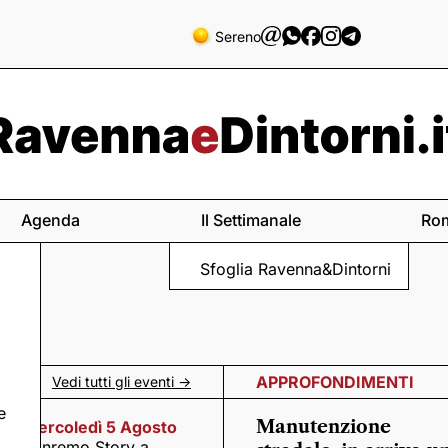
Sereno
Agenda
Il Settimanale
Ro
Sfoglia Ravenna&Dintorni
APPROFONDIMENTI
Vedi tutti gli eventi ->
e
Manutenzione
Mercoledì 5 Agosto
n
Sanremo Story a