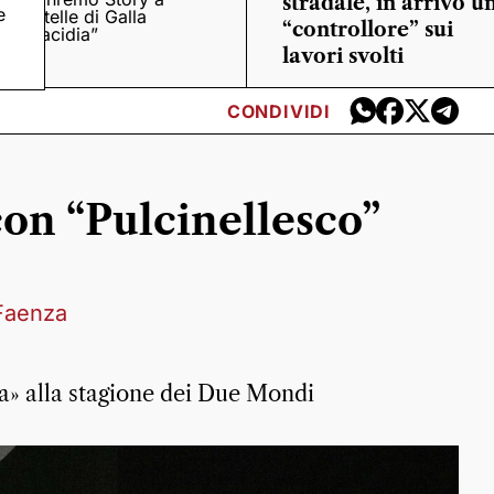
stradale, in arrivo u
e
“Stelle di Galla
“controllore” sui
Placidia”
lavori svolti
CONDIVIDI
con “Pulcinellesco”
 Faenza
a» alla stagione dei Due Mondi