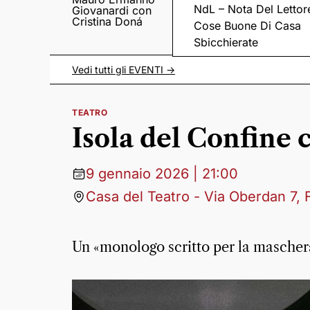
NdL – Nota Del Lettor
Giovanardi con
il suo “Fratelli
Cristina Doná
Meraviglia”
Cose Buone Di Casa
Sbicchierate
Vedi tutti gli
EVENTI
->
TEATRO
Isola del Confine 
9 gennaio 2026 | 21:00
Casa del Teatro - Via Oberdan 7,
Un «monologo scritto per la mascher