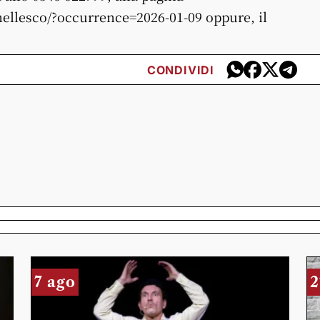
nellesco/?occurrence=2026-01-09 oppure, il
.
CONDIVIDI
7 ago
2