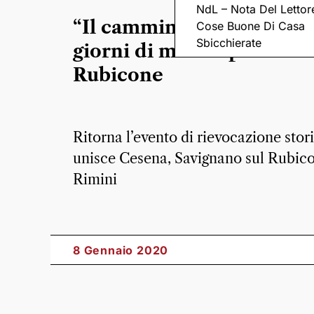
NdL – Nota Del Lettor
“Il cammino dei Cesari”, 
Cose Buone Di Casa
Sbicchierate
giorni di marcia per varca
Rubicone
Ritorna l’evento di rievocazione stor
unisce Cesena, Savignano sul Rubic
Rimini
8 Gennaio 2020