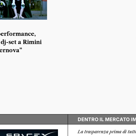
performance,
 dj-set a Rimini
pernova”
DENTRO IL MERCATO I
La trasparenza prima di tutt