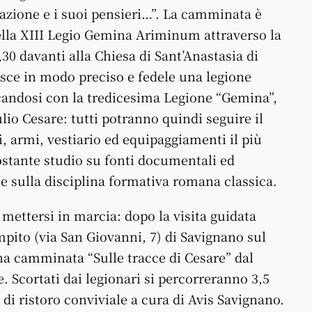
iazione e i suoi pensieri…”. La camminata è
 della XIII Legio Gemina Ariminum attraverso la
,30 davanti alla Chiesa di Sant’Anastasia di
isce in modo preciso e fedele una legione
candosi con la tredicesima Legione “Gemina”,
lio Cesare: tutti potranno quindi seguire il
, armi, vestiario ed equipaggiamenti il più
 costante studio su fonti documentali ed
 e sulla disciplina formativa romana classica.
mettersi in marcia: dopo la visita guidata
pito (via San Giovanni, 7) di Savignano sul
una camminata “Sulle tracce di Cesare” dal
Scortati dai legionari si percorreranno 3,5
i ristoro conviviale a cura di Avis Savignano.