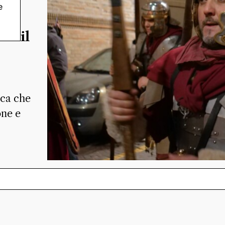
e
tre
re il
ica che
one e