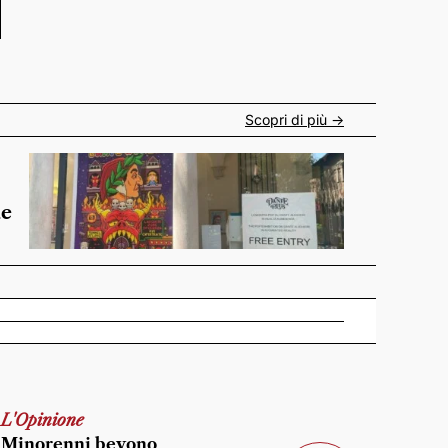
Scopri di più ->
de
L'Opinione
Minorenni bevono