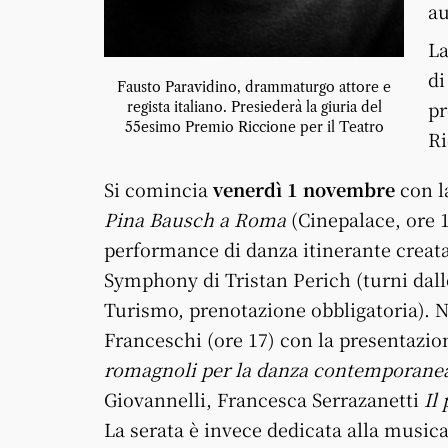
au
La
di
Fausto Paravidino, drammaturgo attore e
pr
regista italiano. Presiederà la giuria del
55esimo Premio Riccione per il Teatro
Ri
Si comincia
venerdì 1 novembre
con l
Pina Bausch a Roma
(Cinepalace, ore 1
performance di danza itinerante creata 
Symphony di Tristan Perich (turni dalle
Turismo, prenotazione obbligatoria). N
Franceschi (ore 17) con la presentazio
romagnoli per la danza contemporane
Giovannelli, Francesca Serrazanetti
Il
La serata è invece dedicata alla musica 