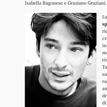
Isabella Ragonese e Graziano Graziani.
La
sp
ri
cr
in
mo
ri
Ta
su
ra
an
dr
di