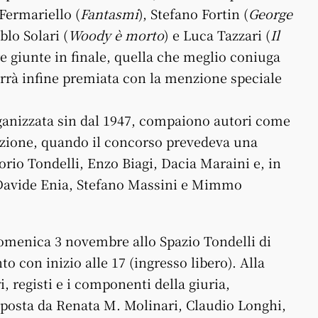
Fermariello (
Fantasmi
), Stefano Fortin (
George
ablo Solari (
Woody è morto
) e Luca Tazzari (
Il
ere giunte in finale, quella che meglio coniuga
 verrà infine premiata con la menzione speciale
ganizzata sin dal 1947, compaiono autori come
dizione, quando il concorso prevedeva una
orio Tondelli, Enzo Biagi, Dacia Maraini e, in
 Davide Enia, Stefano Massini e Mimmo
domenica 3 novembre allo Spazio Tondelli di
to con inizio alle 17 (ingresso libero). Alla
, registi e i componenti della giuria,
posta da Renata M. Molinari, Claudio Longhi,