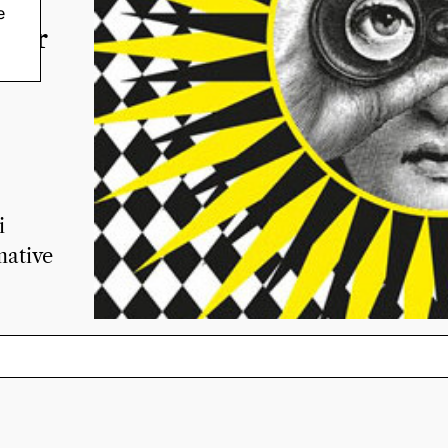
e
 per
i
mative