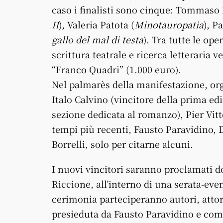
caso i finalisti sono cinque: Tommaso 
II
), Valeria Patota (
Minotauropatia
), P
gallo del mal di testa
). Tra tutte le op
scrittura teatrale e ricerca letteraria
“Franco Quadri” (1.000 euro).
Nel palmarès della manifestazione, or
Italo Calvino (vincitore della prima e
sezione dedicata al romanzo), Pier Vitt
tempi più recenti, Fausto Paravidino,
Borrelli, solo per citarne alcuni.
I nuovi vincitori saranno proclamati 
Riccione, all’interno di una serata-even
cerimonia parteciperanno autori, attori
presieduta da Fausto Paravidino e com