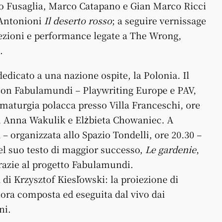
ico Fusaglia, Marco Catapano e Gian Marco Ricci
 Antonioni
Il deserto rosso
; a seguire vernissage
ezioni e performance legate a The Wrong,
.
edicato a una nazione ospite, la Polonia. Il
con Fabulamundi – Playwriting Europe e PAV,
maturgia polacca presso Villa Franceschi, ore
ci Anna Wakulik e Elżbieta Chowaniec. A
 – organizzata allo Spazio Tondelli, ore 20.30 –
el suo testo di maggior successo,
Le gardenie
,
razie al progetto Fabulamundi.
di Krzysztof Kieślowski: la proiezione di
ra composta ed eseguita dal vivo dai
ni.