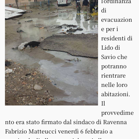
l’ordinanza
di
evacuazion
e per i
residenti di
Lido di
Savio
che
potranno
rientrare
nelle loro
abitazioni.
Il
provvedime
nto era stato firmato dal sindaco di Ravenna
Fabrizio Matteucci venerdì 6 febbraio a