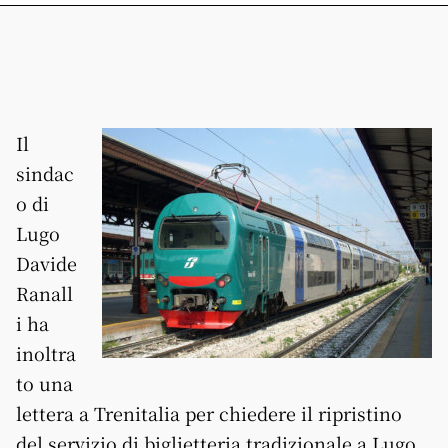
Il
sindac
o di
Lugo
Davide
Ranall
i ha
inoltra
to una
lettera a Trenitalia per chiedere il ripristino
del servizio di biglietteria tradizionale a Lugo.