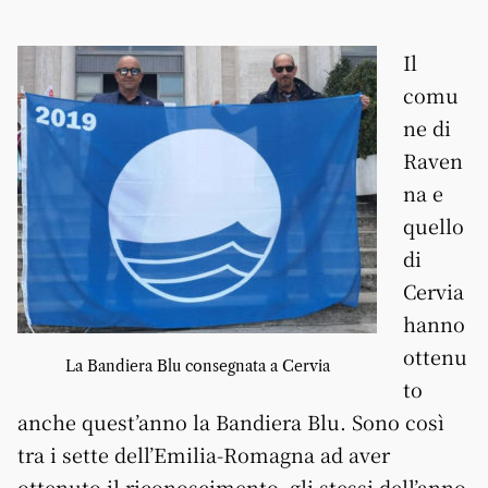
Il
comu
ne di
Raven
na e
quello
di
Cervia
hanno
ottenu
La Bandiera Blu consegnata a Cervia
to
anche quest’anno la Bandiera Blu. Sono così
tra i sette dell’Emilia-Romagna ad aver
ottenuto il riconoscimento, gli stessi dell’anno