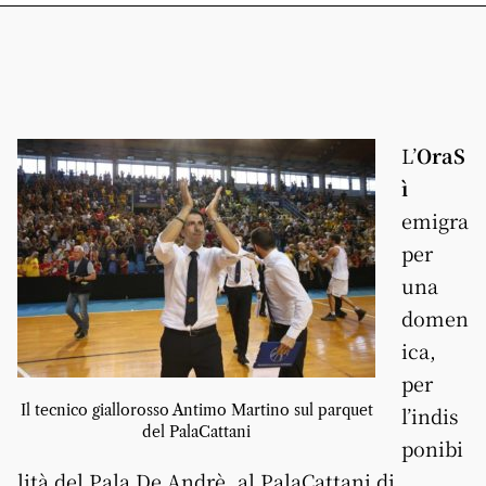
L’
OraS
ì
emigra
per
una
domen
ica,
per
Il tecnico giallorosso Antimo Martino sul parquet
l’indis
del PalaCattani
ponibi
lità del Pala De Andrè, al PalaCattani di