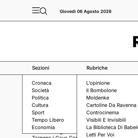
Giovedì 06 Agosto 2026
Sezioni
Rubriche
Cronaca
L’opinione
Società
Il Bombolone
Politica
Moldenke
Cultura
Cartoline Da Ravenna
Sport
Controcinema
Eventi
a Ravenna e dintorni
Tempo Libero
Visibili E Invisibili
Economia
La Biblioteca Di Babel
Giovedì 6 Agosto
Giovedì 6 Agosto
Letti Per Voi
Tornano i Cous Cous
Visita serale nella