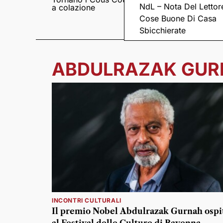
NdL – Nota Del Lettor
a colazione
Pieve romanica di
San Pietro in Sylvis
Cose Buone Di Casa
Sbicchierate
ABDULRAZAK GU
INCONTRI CULTURALI
Il premio Nobel Abdulrazak Gurnah ospi