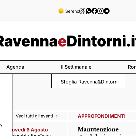
Sereno
Agenda
Il Settimanale
Ro
Sfoglia Ravenna&Dintorni
APPROFONDIMENTI
Vedi tutti gli eventi ->
e
Manutenzione
Giovedì 6 Agosto
Ensemble ExaQuier