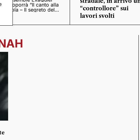
stradale, in arrivo u
e
proporrà “Il canto alla
“controllore” sui
viola – Il segreto del
Quattrocento”
lavori svolti
RNAH
te