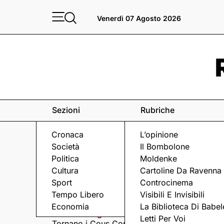
Venerdì 07 Agosto 2026
Sezioni
Rubriche
Cronaca
L’opinione
Società
Il Bombolone
Politica
Moldenke
Cultura
Cartoline Da Ravenna
Sport
Controcinema
Eventi
a Ravenna e dintorni
Tempo Libero
Visibili E Invisibili
Economia
La Biblioteca Di Babel
Giovedì 6 Agosto
Giovedì 6 Agosto
Letti Per Voi
Tornano i Cous Cous
Visita serale nella