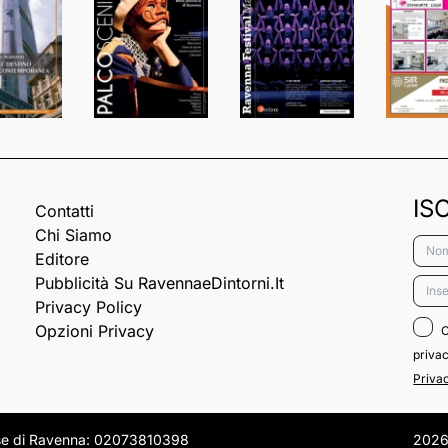
IS
Contatti
Chi Siamo
Nome
Editore
Pubblicità Su RavennaeDintorni.it
Email
Privacy Policy
Opzioni Privacy
C
privac
Priva
rese di Ravenna: 02073810398
2026 