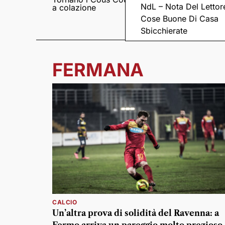
NdL – Nota Del Lettor
a colazione
Pieve romanica di
San Pietro in Sylvis
Cose Buone Di Casa
Sbicchierate
FERMANA
CALCIO
Un’altra prova di solidità del Ravenna: a