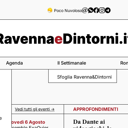
Poco Nuvoloso
Agenda
Il Settimanale
Ro
Sfoglia Ravenna&Dintorni
APPROFONDIMENTI
Vedi tutti gli eventi ->
e
Da Dante ai
Giovedì 6 Agosto
Ensemble ExaQuier