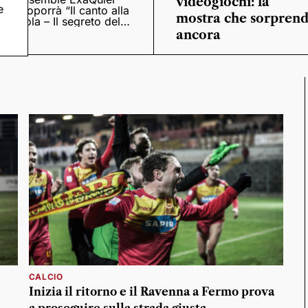
videogiochi: la
e
proporrà “Il canto alla
mostra che sorpren
viola – Il segreto del
Quattrocento”
ancora
CALCIO
Inizia il ritorno e il Ravenna a Fermo prova