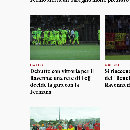
Fermo arriva un pareggio molto prezioso
CALCIO
CALCIO
Debutto con vittoria per il
Si riaccend
Ravenna: una rete di Lelj
del “Benel
decide la gara con la
Ravenna ri
Fermana