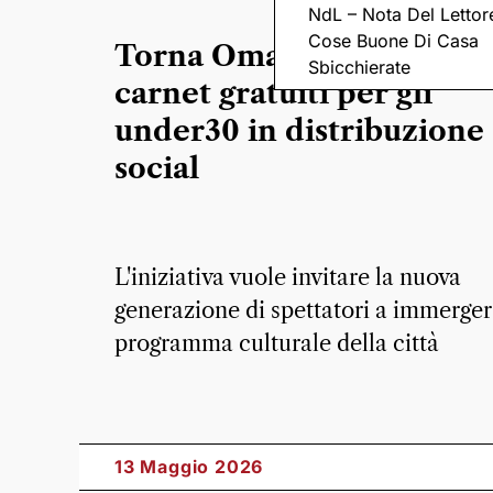
NdL – Nota Del Lettor
Cose Buone Di Casa
Torna Omaggiovani, trec
Sbicchierate
carnet gratuiti per gli
under30 in distribuzione 
social
L'iniziativa vuole invitare la nuova
generazione di spettatori a immerger
programma culturale della città
13 Maggio 2026