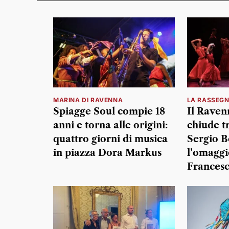
MARINA DI RAVENNA
LA RASSEG
Spiagge Soul compie 18
Il Ravenn
anni e torna alle origini:
chiude tr
quattro giorni di musica
Sergio B
in piazza Dora Markus
l’omaggi
Frances