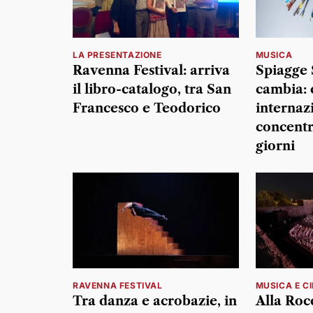
LA PRESENTAZIONE
MUSICA
Ravenna Festival: arriva
Spiagge 
il libro-catalogo, tra San
cambia: 
Francesco e Teodorico
internaz
concentr
giorni
RAVENNA FESTIVAL
MUSICA E C
Tra danza e acrobazie, in
Alla Roc