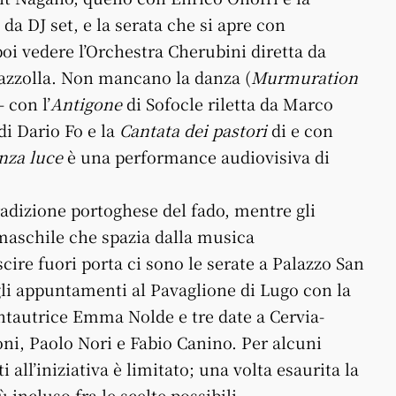
 DJ set, e la serata che si apre con
oi vedere l’Orchestra Cherubini diretta da
iazzolla. Non mancano la danza (
Murmuration
 con l’
Antigone
di Sofocle riletta da Marco
di Dario Fo e la
Cantata dei pastori
di e con
nza luce
è una performance audiovisiva di
radizione portoghese del fado, mentre gli
maschile che spazia dalla musica
cire fuori porta ci sono le serate a Palazzo San
gli appuntamenti al Pavaglione di Lugo con la
antautrice Emma Nolde e tre date a Cervia-
, Paolo Nori e Fabio Canino. Per alcuni
i all’iniziativa è limitato; una volta esaurita la
 incluso fra le scelte possibili.