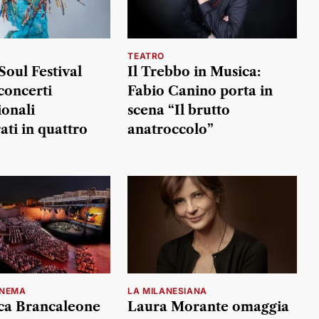
TEATRO
Soul Festival
Il Trebbo in Musica:
concerti
Fabio Canino porta in
ionali
scena “Il brutto
ati in quattro
anatroccolo”
INEMA
LA MILANESIANA
ca Brancaleone
Laura Morante omaggia