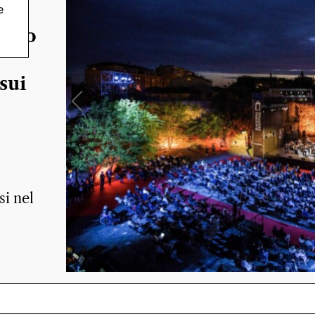
e
ento
sui
si nel