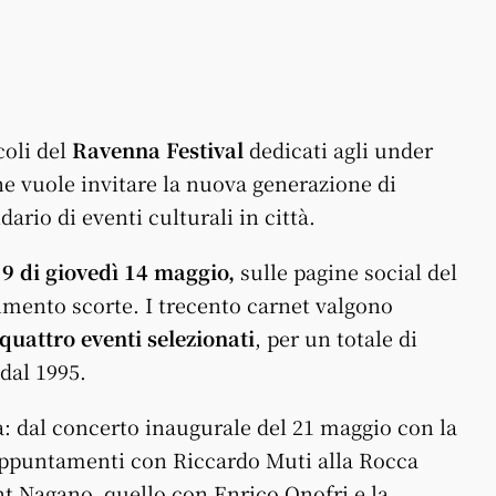
coli del
Ravenna
Festival
dedicati agli under
he vuole invitare la nuova generazione di
ario di eventi culturali in città.
 9 di giovedì 14 maggio,
sulle pagine social del
rimento scorte. I trecento
carne
t valgono
 quattro eventi selezionati
, per un totale di
dal 1995.
a: dal concerto inaugurale del 21 maggio con la
appuntamenti con Riccardo Muti alla Rocca
nt Nagano, quello con Enrico Onofri e la