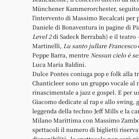
Münchener Kammerorchester, seguito da
l’intervento di Massimo Recalcati per p
Daniele di Bonaventura in pagine di P
Level 2
di Sadeck Berrabah) e il teatro –
Martinelli,
Lu santo jullare Francesco
Peppe Barra, mentre
Nessun cielo è se
Luca Maria Baldini.
Dulce Pontes coniuga pop e folk alla t
Chanticleer sono un gruppo vocale al 
rinascimentale a jazz e gospel. E per us
Giacomo dedicate al rap e allo swing, 
leggenda della techno Jeff Mills e la c
Milano Marittima con Massimo Zamboni
spettacoli il numero di biglietti riservat
disponibilità, lo spettacolo non sarà più