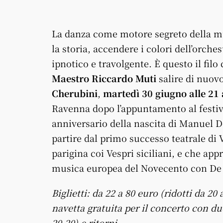
La danza come motore segreto della m
la storia, accendere i colori dell’orch
ipnotico e travolgente. È questo il fil
Maestro Riccardo Muti
salire di nuovo
Cherubini
,
martedì 30 giugno alle 21
Ravenna dopo l’appuntamento al festiva
anniversario della nascita di Manuel D
partire dal primo successo teatrale di V
parigina coi Vespri siciliani, e che ap
musica europea del Novecento con De F
Biglietti: da 22 a 80 euro (ridotti da 2
navetta gratuita per il concerto con du
20.20) e ritorni.