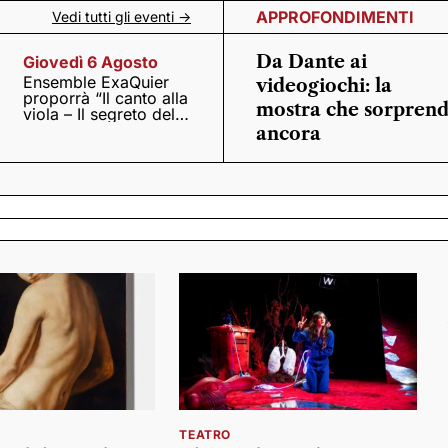
APPROFONDIMENTI
Vedi tutti gli eventi ->
Da Dante ai
Giovedì 6 Agosto
Ensemble ExaQuier
videogiochi: la
proporrà “Il canto alla
mostra che sorpren
viola – Il segreto del
Quattrocento”
ancora
TEATRO