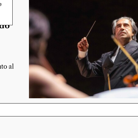
e
 il
rdo
to al