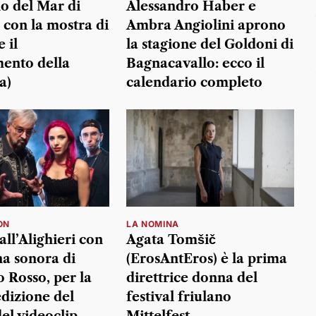
o del Mar di
Alessandro Haber e
con la mostra di
Ambra Angiolini aprono
 il
la stagione del Goldoni di
mento della
Bagnacavallo: ecco il
a)
calendario completo
ON
LA NOMINA
all’Alighieri con
Agata Tomšič
na sonora di
(ErosAntEros) è la prima
 Rosso, per la
direttrice donna del
dizione del
festival friulano
del videoclip
Mittelfest