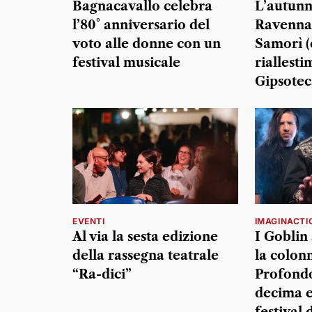
Bagnacavallo celebra
L’autunn
l’80° anniversario del
Ravenna 
voto alle donne con un
Samorì (e
festival musicale
riallesti
Gipsotec
EVENTI
IMAGINACTI
Al via la sesta edizione
I Goblin 
della rassegna teatrale
la colon
“Ra-dici”
Profondo
decima e
festival 