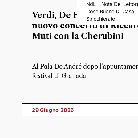
NdL – Nota Del Lettor
Cose Buone Di Casa
Verdi, De Falla e Ravel per
Sbicchierate
nuovo concerto di Ricca
Muti con la Cherubini
Al Pala De André dopo l’appuntamen
festival di Granada
29 Giugno 2026