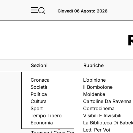
Giovedì 06 Agosto 2026
Sezioni
Rubriche
Cronaca
L’opinione
Società
Il Bombolone
Politica
Moldenke
Cultura
Cartoline Da Ravenna
Sport
Controcinema
Eventi
a Ravenna e dintorni
Tempo Libero
Visibili E Invisibili
Economia
La Biblioteca Di Babel
Giovedì 6 Agosto
Giovedì 6 Agosto
Letti Per Voi
Tornano i Cous Cous
Visita serale nella