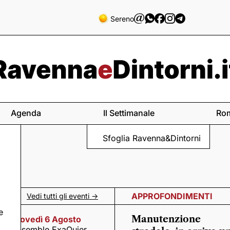
Sereno
Agenda
Il Settimanale
Ro
Sfoglia Ravenna&Dintorni
APPROFONDIMENTI
Vedi tutti gli eventi ->
e
Manutenzione
Giovedì 6 Agosto
Ensemble ExaQuier