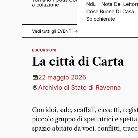
NdL – Nota Del Lettor
a colazione
Pieve romanica di
San Pietro in Sylvis
Cose Buone Di Casa
Sbicchierate
Vedi tutti gli
EVENTI
->
ESCURSIONI
La città di Carta
22 maggio 2026
Archivio di Stato di Ravenna
Corridoi, sale, scaffali, cassetti, regi
piccolo gruppo di spettatrici e spe
spazio abitato da voci, conflitti, tra