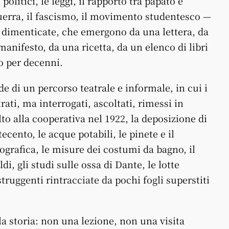
politici, le leggi, il rapporto tra papato e
uerra, il fascismo, il movimento studentesco —
sso dimenticate, che emergono da una lettera, da
anifesto, da una ricetta, da un elenco di libri
o per decenni.
de di un percorso teatrale e informale, in cui i
i, ma interrogati, ascoltati, rimessi in
o alla cooperativa nel 1922, la deposizione di
tecento, le acque potabili, le pinete e il
ografica, le misure dei costumi da bagno, il
i, gli studi sulle ossa di Dante, le lotte
truggenti rintracciate da pochi fogli superstiti
la storia: non una lezione, non una visita