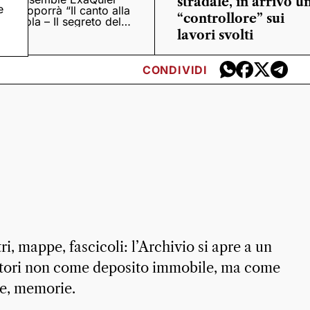
stradale, in arrivo u
e
proporrà “Il canto alla
“controllore” sui
viola – Il segreto del
Quattrocento”
lavori svolti
CONDIVIDI
stri, mappe, fascicoli: l’Archivio si apre a un
ttatori non come deposito immobile, ma come
cce, memorie.