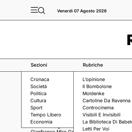
Venerdì 07 Agosto 2026
Sezioni
Rubriche
Cronaca
L’opinione
Società
Il Bombolone
Politica
Moldenke
Cultura
Cartoline Da Ravenna
Sport
Controcinema
Eventi
a Ravenna e dintorni
Tempo Libero
Visibili E Invisibili
Economia
La Biblioteca Di Babel
Venerdì 7 Agosto
Venerdì 7 Agosto
Letti Per Voi
Gianfranco Miro Gori
I Fine Before You