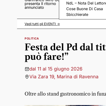
NdL – Nota Del Lettor
presenta Il ritorno
Came tornano con il
annunciato
disco “C’è ancora
Cose Buone Di Casa
amore”
Sbicchierate
Vedi tutti gli
EVENTI
->
POLITICA
Festa del Pd dal tit
può fare!”
dal 11 al 15 giugno 2026
Via Zara 19, Marina di Ravenna
Oltre allo stand gastronomico in funzi