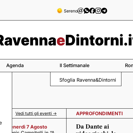
Sereno
Agenda
Il Settimanale
Ro
Sfoglia Ravenna&Dintorni
APPROFONDIMENTI
Vedi tutti gli eventi ->
e
Da Dante ai
Venerdì 7 Agosto
Denis Campitelli in “A