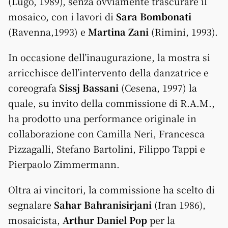
(Lugo, 1989), senza ovviamente trascurare il
mosaico, con i lavori di
Sara Bombonati
(Ravenna,1993) e
Martina Zani
(Rimini, 1993).
In occasione dell’inaugurazione, la mostra si
arricchisce dell’intervento della danzatrice e
coreografa
Sissj Bassani
(Cesena, 1997) la
quale, su invito della commissione di R.A.M.,
ha prodotto una performance originale in
collaborazione con Camilla Neri, Francesca
Pizzagalli, Stefano Bartolini, Filippo Tappi e
Pierpaolo Zimmermann.
Oltra ai vincitori, la commissione ha scelto di
segnalare
Sahar Bahranisirjani
(Iran 1986),
mosaicista,
Arthur Daniel Pop
per la