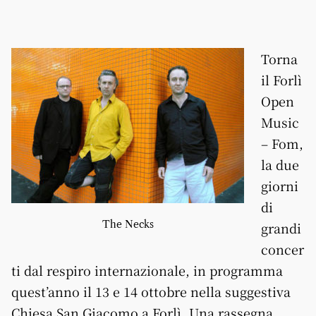
Torna
il Forlì
Open
Music
– Fom,
la due
giorni
di
The Necks
grandi
concer
ti dal respiro internazionale, in programma
quest’anno il 13 e 14 ottobre nella suggestiva
Chiesa San Giacomo a Forlì. Una rassegna