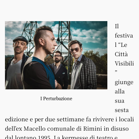
Il
festiva
l “Le
Città
Visibili
”
giunge
alla
I Perturbazione
sua
sesta
edizione e per due settimane fa rivivere i locali
dell’ex Macello comunale di Rimini in disuso
dal lontano 1995. La kermesse di teatro e