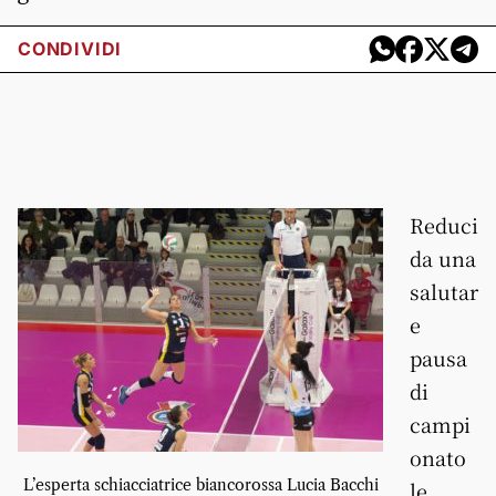
CONDIVIDI
Reduci
da una
salutar
e
pausa
di
campi
onato
L’esperta schiacciatrice biancorossa Lucia Bacchi
le