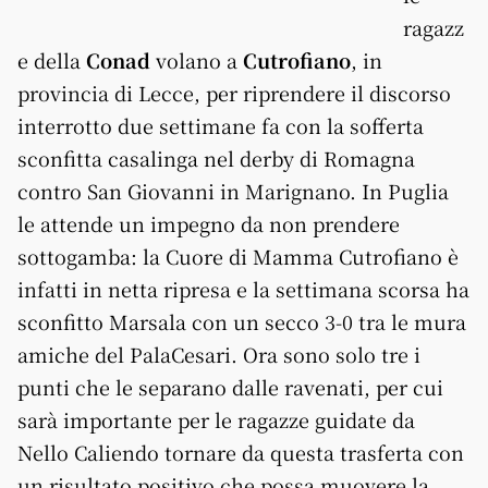
ragazz
e della
Conad
volano a
Cutrofiano
, in
provincia di Lecce, per riprendere il discorso
interrotto due settimane fa con la sofferta
sconfitta casalinga nel derby di Romagna
contro San Giovanni in Marignano. In Puglia
le attende un impegno da non prendere
sottogamba: la Cuore di Mamma Cutrofiano è
infatti in netta ripresa e la settimana scorsa ha
sconfitto Marsala con un secco 3-0 tra le mura
amiche del PalaCesari. Ora sono solo tre i
punti che le separano dalle ravenati, per cui
sarà importante per le ragazze guidate da
Nello Caliendo tornare da questa trasferta con
un risultato positivo che possa muovere la