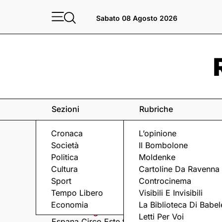
Sabato 08 Agosto 2026
Sezioni
Rubriche
Cronaca
L’opinione
Società
Il Bombolone
Politica
Moldenke
Cultura
Cartoline Da Ravenna
Sport
Controcinema
Eventi
a Ravenna e dintorni
Tempo Libero
Visibili E Invisibili
Economia
La Biblioteca Di Babel
Sabato 8 Agosto
Domenica 9 Agosto
Letti Per Voi
Espana Circo Este tra
Hernandez &