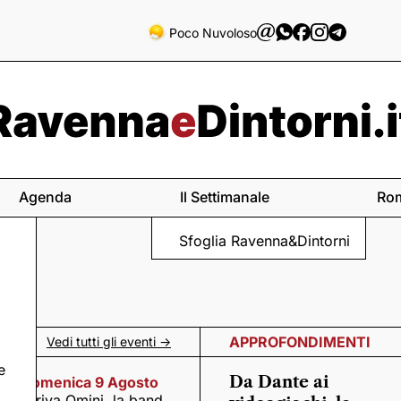
Poco Nuvoloso
Agenda
Il Settimanale
Ro
Sfoglia Ravenna&Dintorni
APPROFONDIMENTI
Vedi tutti gli eventi ->
e
Da Dante ai
Domenica 9 Agosto
Arriva Omini, la band