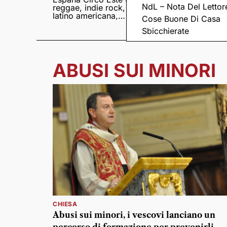
NdL – Nota Del Lettor
reggae, indie rock,
Sampedro presentan
latino americana,
il nuovo album
Cose Buone Di Casa
punk e world music
Lumina
Sbicchierate
ABUSI SUI MINORI
CHIESA
Abusi sui minori, i vescovi lanciano un