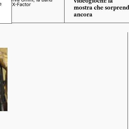
videogiochi: la
e
o
di X-Factor
mostra che sorpren
ancora