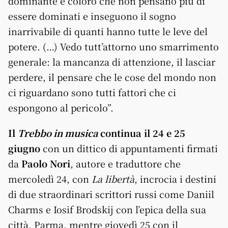
dominante e coloro che non pensano più di
essere dominati e inseguono il sogno
inarrivabile di quanti hanno tutte le leve del
potere. (…) Vedo tutt’attorno uno smarrimento
generale: la mancanza di attenzione, il lasciar
perdere, il pensare che le cose del mondo non
ci riguardano sono tutti fattori che ci
espongono al pericolo”.
Il
Trebbo in musica
continua
il 24 e 25
giugno
con un dittico di appuntamenti firmati
da
Paolo Nori
, autore e traduttore che
mercoledì 24, con
La libertà
, incrocia i destini
di due straordinari scrittori russi come Daniil
Charms e Iosif Brodskij con l’epica della sua
città, Parma, mentre giovedì 25 con il